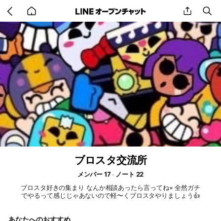
Go
share
se
back
to
home
ブロスタ交流所
メンバー 17
ノート 22
ブロスタ好きの集まり なんか相談あったら言ってね⭐︎ 全然ガチ
でやるって感じじゃあないので軽〜くブロスタやりましょう👍
あなたへのおすすめ