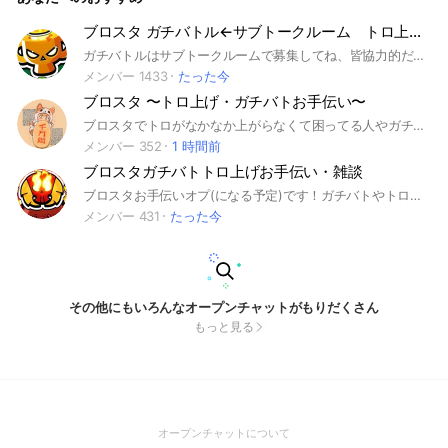
ブロスタ ガチバトル←サブトークルーム トロ上げ←本オプ
ガチバトルはサブトークルームで募集してね、皆協力的だよ～ 入ったら必ずオートリプライ（入ったら表示される返信のこと）と大事なノートみてね よろしく👍 #ブロスタ #ガチバトル #トロ上げ #ランク
メンバー 1433
たった今
ブロスタ 〜トロ上げ・ガチバトお手伝い〜
ブロスタでトロがなかなか上がらなくて困ってる人やガチバトルのランクがぜんぜん上がらない人歓迎します！みんなでブロスタエンジョイしましょ〜 別ゲーの雑談もOKだよ！ R6 11/30〜 #ブロスタ #トロ上げ#雑談#ガチバト #盾#キャリー#ランク#初心者 #ダイヤ#エリート #レジェンド#マスター
メンバー 352
1 時間前
ブロスタガチバトトロ上げお手伝い・雑談
ブロスタお手伝いオプ(になる予定)です！ガチバトやトロ上げのお手伝いやフレバトなどいろいろできるようにしたいです！管理人はレジェ1の雑魚なのでキャリーしてください(*^^*) 着実に人が増えてきているのでジャンジャンバリバリ参加していっぱい募集かけてください！よろしくお願いします！ 管理人もやし初レジェ4月3日 #ブロスタ #ブロスタガチバト #ブロスタトロ上げ
メンバー 431
たった今
その他にもいろんなオープンチャットがもりだくさん
もっと見る
(Open
オープンチャットについて