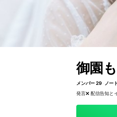
御園も
メンバー 29
ノート
発言❌ 配信告知と