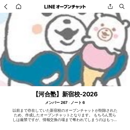
Go
share
se
back
to
home
【河合塾】新宿校-2026
メンバー 267
ノート 6
以前まで存在していた新宿校のオープンチャットが削除された
ため、作成したオープンチャットとなります。 もちろん荒ら
しは厳禁ですが、情報交換の場まで奪われてしまうのはもった
いなく思います。 雑談が禁止というわけではありませんが、
有意義な会話ができると嬉しいです。 河合塾新宿校における