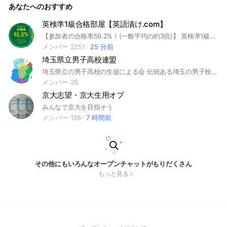
あなたへのおすすめ
情報交換、浪人生同士の高めあう関係性の構築を目的としたオ
ープンチャットです。 #河合塾 #浪人 #予備校 #新宿
英検準1級合格部屋【英語漬け.com】
【参加者の合格率59.2%！(一般平均の約3倍)】 英検準1級に出る英単語が毎日届く！ 英検準1級を目指している人、 持ってる人だれでも参加OK! 英語漬けに届く質問＆勉強法を共有します。 ◇質問歓迎です #英検準1級 #英検準1級単語 #英語技能検定準1級 #英検 #英語 #英作文 #単語
メンバー 2251
25 分前
埼玉県立男子高校連盟
埼玉県立の男子高校の生徒による会 伝統ある埼玉の男子校生徒として みんなで集まろうじゃないかぁぁぁぁぁ #埼玉県#高校#高校生#男子#男子校#部活 #青春#浦和高校#浦高#川越高校#川高#松山高校 #松高#春日部高校#春高#熊谷高校#熊高#文化祭 #勉強#大学受験#学校#埼玉#祭り#ばかさわぎ #浦和#川越#松山#春日部#熊谷#3K#マラソン #文化祭実行委員会#生徒会
メンバー 26
京大志望・京大生用オプ
みんなで京大を目指そう
メンバー 138
7 時間前
その他にもいろんなオープンチャットがもりだくさん
もっと見る