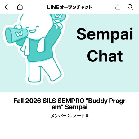
Go
share
se
back
to
home
Fall 2026 SILS SEMPRO “Buddy Progr
am” Sempai
メンバー 2
ノート 0