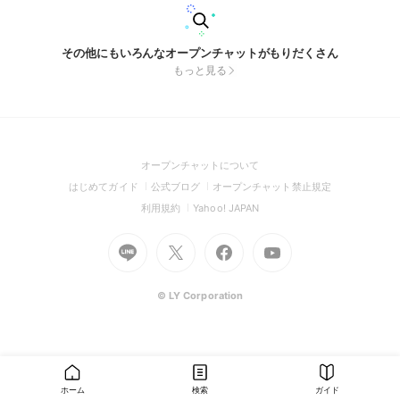
その他にもいろんなオープンチャットがもりだくさん
もっと見る
(Open
オープンチャットについて
in
(Open
(Open
(Open
はじめてガイド
公式ブログ
オープンチャット禁止規定
a
in
in
in
(Open
(Open
利用規約
Yahoo! JAPAN
new
a
a
a
in
in
window)
Go
new
Go
new
Go
Go
new
a
a
to
window)
to
window)
to
to
window)
new
new
Line
X
Facebook
Youtube
window)
window)
(Open
(Open
(Open
(Open
© LY Corporation
in
in
in
in
a
a
a
a
new
new
new
new
window)
window)
window)
window)
ホーム
検索
ガイド