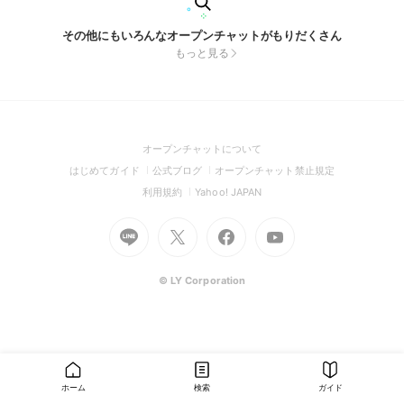
その他にもいろんなオープンチャットがもりだくさん
もっと見る
(Open
オープンチャットについて
in
(Open
(Open
(Open
はじめてガイド
公式ブログ
オープンチャット禁止規定
a
in
in
in
(Open
(Open
利用規約
Yahoo! JAPAN
new
a
a
a
in
in
window)
Go
new
Go
new
Go
Go
new
a
a
to
window)
to
window)
to
to
window)
new
new
Line
X
Facebook
Youtube
window)
window)
(Open
(Open
(Open
(Open
© LY Corporation
in
in
in
in
a
a
a
a
new
new
new
new
window)
window)
window)
window)
ホーム
検索
ガイド