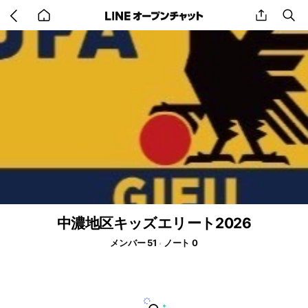
Go
share
se
back
to
home
中濃地区キッズエリート2026
メンバー 51
ノート 0