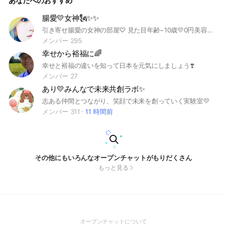
あなたへのおすすめ
腸愛💛女神🗽✨✨
引き寄せ腸愛の女神の部屋♡ 見た目年齢−10歳💛0円美容・0円腸愛で1分美容✨潜在意識×腸愛×美容で内側も外側からも美しくなる秘訣を発信🕊️一生あざとく可愛くキレイに✨女性起業家魅力開花プロデューサー🩷幸せホルモンダダ漏れ女神でみんながパワースポットになるオプチャ【腸愛女神🗽】
メンバー 295
幸せから裕福に🌈
幸せと裕福の違いを知って日本を元気にしましょう❣️
メンバー 27
あり💛みんなで未来共創ラボ✨
志ある仲間とつながり、笑顔で未来を創っていく実験室💛
メンバー 311
11 時間前
その他にもいろんなオープンチャットがもりだくさん
もっと見る
(Open
オープンチャットについて