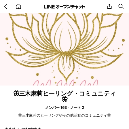
Go
share
se
back
to
home
🦋三木麻莉ヒーリング・コミュニティ
🦋
メンバー 163
ノート 2
🦋三木麻莉のヒーリングやその他活動のコミュニティ🦋