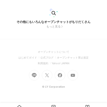
その他にもいろんなオープンチャットがもりだくさん
もっと見る
(Open
オープンチャットについて
in
(Open
(Open
(Open
はじめてガイド
公式ブログ
オープンチャット禁止規定
a
in
in
in
(Open
(Open
利用規約
Yahoo! JAPAN
new
a
a
a
in
in
window)
Go
new
Go
new
Go
Go
new
a
a
to
window)
to
window)
to
to
window)
new
new
Line
X
Facebook
Youtube
window)
window)
(Open
(Open
(Open
(Open
© LY Corporation
in
in
in
in
a
a
a
a
new
new
new
new
window)
window)
window)
window)