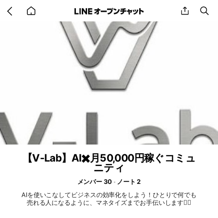
Go
share
se
back
to
home
【V-Lab】AI✖️月50,000円稼ぐコミュ
ニティ
メンバー 30
ノート 2
AIを使いこなしてビジネスの効率化をしよう！ひとりで何でも
売れる人になるように、マネタイズまでお手伝いします🙇‍♀️