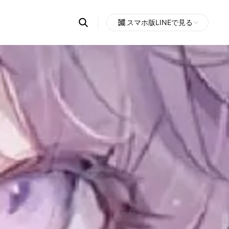
Search
スマホ版LINEで見る
OpenChats
Open
or
search
messages
area