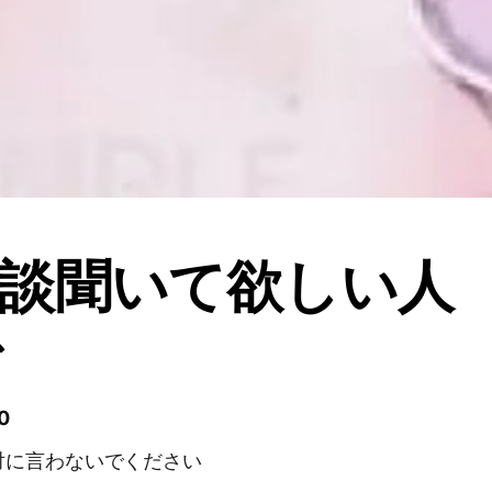
談聞いて欲しい人
で
0
対に言わないでください