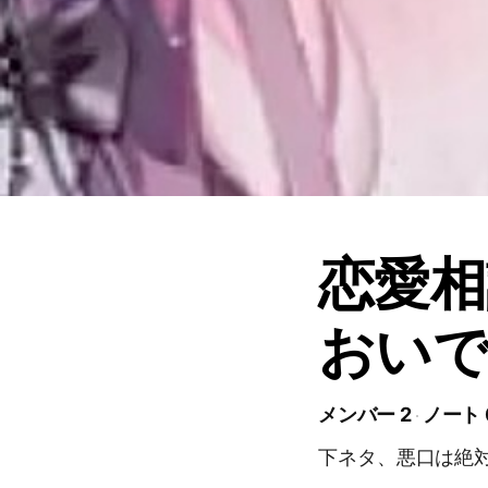
恋愛相
おい
メンバー 2
ノート 
下ネタ、悪口は絶