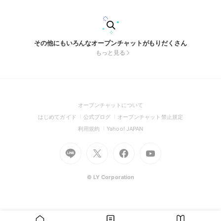
び、その匂いが心に染み込み、離れられなくなる。苦しいのに
甘く、まるで毒入りの林檎のような恋だった。夜明けが近づく
ころ、彼が本当に想っている相手は別にいるのだと改めて思
う。それでも、彼と過ごした時間の香りだけは消えず、ラスト
ノートのように胸の奥に残り続けていた。つけてすぐに香る甘
その他にもいろんなオープンチャットがもりだくさん
い香りなんて、私は知らなくていいんだ。 #K也 #J也 #なりき
もっと見る
り #韓ドル #日ドル
(Open
オープンチャットについて
in
(Open
(Open
(Open
はじめてガイド
公式ブログ
オープンチャット禁止規定
a
in
in
in
(Open
(Open
利用規約
Yahoo! JAPAN
new
a
a
a
in
in
window)
Go
new
Go
new
Go
Go
new
a
a
to
window)
to
window)
to
to
window)
new
new
Line
X
Facebook
Youtube
window)
window)
(Open
(Open
(Open
(Open
© LY Corporation
in
in
in
in
a
a
a
a
new
new
new
new
window)
window)
window)
window)