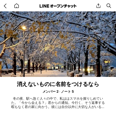
Go
share
se
back
to
home
消えないものに名前をつけるなら
メンバー 2
ノート 5
冬の夜、駅へ急ぐ人々の中で、私ははスマホを握りしめてい
た。「今から会える？」君からの通知。今行く、そう返事する
暇もなく君の家に向かう。彼には自分以外に大切な人がいると
分かっていた。それでも会いたかった。待ち合わせ場所に現れ
た彼からは、いつもの香水の香りがした。抱き締められるた