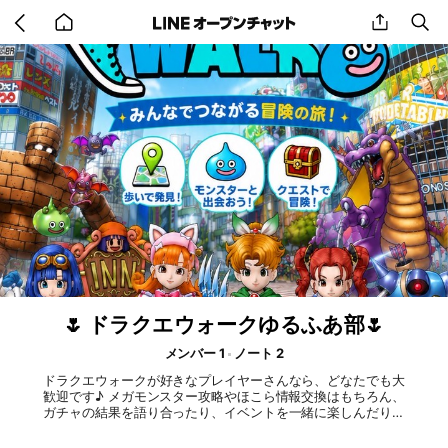
Go
share
se
back
to
home
🌷 ドラクエウォークゆるふあ部🌷
メンバー 1
ノート 2
ドラクエウォークが好きなプレイヤーさんなら、どなたでも大
歓迎です♪ メガモンスター攻略やほこら情報交換はもちろん、
ガチャの結果を語り合ったり、イベントを一緒に楽しんだり、
おすすめのおでかけスポットや日常の雑談まで、気軽にお話し
できます✨ 初心者さんもベテランさんも、自分のペースで楽し