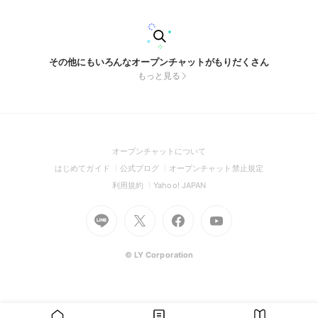
く参加できるアットホームなコミュニティです♡ 「ひとりで
遊ぶことが多い」「同じ趣味の仲間がほしい」そんな方もぜひ
お気軽にご参加ください♪ ※誹謗中傷、荒らし行為、出会い目
的の利用は禁止です。※みんなが安心して楽しめるよう、ご協
力をお願いします。 みんなで楽しくドラクエウォークの世界
その他にもいろんなオープンチャットがもりだくさん
を満喫しましょう！✨ #ドラクエ #ドラクエウォーク #ドラゴ
もっと見る
ンクエスト #位置情報ゲーム
(Open
オープンチャットについて
in
(Open
(Open
(Open
はじめてガイド
公式ブログ
オープンチャット禁止規定
a
in
in
in
(Open
(Open
利用規約
Yahoo! JAPAN
new
a
a
a
in
in
window)
Go
new
Go
new
Go
Go
new
a
a
to
window)
to
window)
to
to
window)
new
new
Line
X
Facebook
Youtube
window)
window)
(Open
(Open
(Open
(Open
© LY Corporation
in
in
in
in
a
a
a
a
new
new
new
new
window)
window)
window)
window)