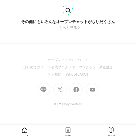
その他にもいろんなオープンチャットがもりだくさん
もっと見る
(Open
オープンチャットについて
in
(Open
(Open
(Open
はじめてガイド
公式ブログ
オープンチャット禁止規定
a
in
in
in
(Open
(Open
利用規約
Yahoo! JAPAN
new
a
a
a
in
in
window)
Go
new
Go
new
Go
Go
new
a
a
to
window)
to
window)
to
to
window)
new
new
Line
X
Facebook
Youtube
window)
window)
(Open
(Open
(Open
(Open
© LY Corporation
in
in
in
in
a
a
a
a
new
new
new
new
window)
window)
window)
window)