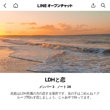
Go
share
se
back
to
home
LDHと恋
メンバー 3
ノート 26
此処はLDH所属の方の恋する場所です。女の子はごめんね？グ
ループ問わず恋しましょう。じゃあ中で待ってます。