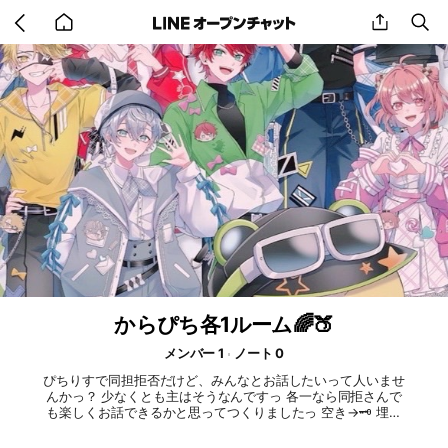
Go
share
se
back
to
home
からぴち各1ルーム🌈🍑
メンバー 1
ノート 0
ぴちりすで同担拒否だけど、みんなとお話したいって人いませ
んかっ？ 少なくとも主はそうなんですっ 各一なら同拒さんで
も楽しくお話できるかと思ってつくりましたっ 空き→🗝 埋ま
り→️🔒 じゃぱぱさん 🗝 のあさん 🗝 たっつんさん 🗝 ゆあんさ
ん 🗝 シヴァさん 🗝 どぬくさん 🔒 うりさん 🗝 えとさん 🗝 ヒ