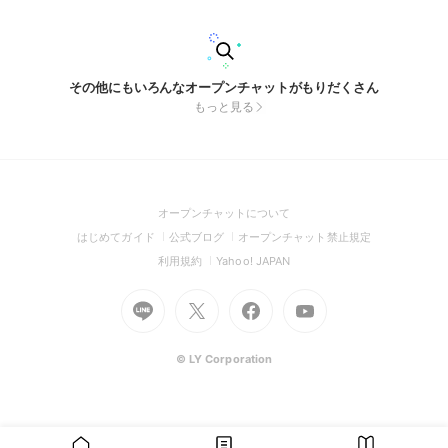
ロさん ️🔒 なおきりさん 🗝 もふさん 🗝 るなさん 🗝 主がヒロさ
ん、どぬくさんなので 枠とらせていただきますっ、、 推し様
のメンバー記号？ どぬくさんなら🦊など つけていただけると
助かりますつ ぜひぜひたくさんの人お待ちしてます
その他にもいろんなオープンチャットがもりだくさん
もっと見る
(Open
オープンチャットについて
in
(Open
(Open
(Open
はじめてガイド
公式ブログ
オープンチャット禁止規定
a
in
in
in
(Open
(Open
利用規約
Yahoo! JAPAN
new
a
a
a
in
in
window)
Go
new
Go
new
Go
Go
new
a
a
to
window)
to
window)
to
to
window)
new
new
Line
X
Facebook
Youtube
window)
window)
(Open
(Open
(Open
(Open
© LY Corporation
in
in
in
in
a
a
a
a
new
new
new
new
window)
window)
window)
window)