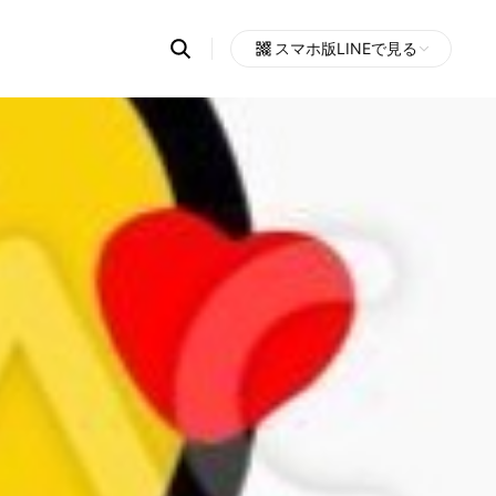
Search
スマホ版LINEで見る
OpenChats
Open
or
search
messages
area