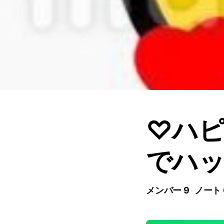
♡ハピ
でハ
メンバー 9
ノート 