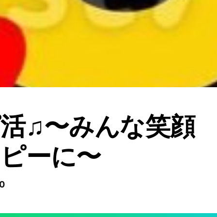
活♫〜みんな笑顔
ッピーに〜
0