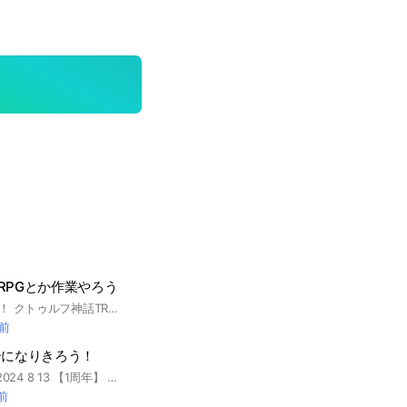
RPGとか作業やろう
そのまんまー！！！！ クトゥルフ神話TRPG、タップしたってことは、流石に分かるよな？な？？？(圧かけてごめんね) クトゥルフ以外にも盛り上がるよ、ここは。 雑談も割とよくしてるし、絵を描く民も一定数いる。 話し始めるとめちゃくちゃ動くのでそこだけ注意！！！！ ん？背景？ここのOCの誰かの自作(許可取り済)のみなので著作権は知らん(？？？) 自分でシナリオ作る人も大歓迎！ 卓ルールはまだ未定です、なんでどっかから持ってきてもよし。 なんか気付いたら25人ってマ？
分前
ーになりきろう！
2023年8/13作成 2024 8 13 【1周年】 2025 8 13 【2周年】 2026 1 1 【背景変更】 2025 11 29 【村民50人突破‼️】 2024 12 14 【おまなり×mmきろコラボ】 2025 12 31 【みぞしは×mmきろコラボ】 初めまして 。 MMNTMR と申します。よろしくお願いします。 ー説明ー 当村はMMMRメンバーの姉兄妹弟、 完折、他実況者サマも良い様な 自由度の高いオプとなります 。 ただし人数が多い故に地雷は全て自衛 。 ＋ 主チャが有りません ‼️ つまりは【緩々也】ってことですね ‼️‼️ それと同時に 、 今後のオプ活動に繋げていきたい故 、 抜ける際は理由を述べて頂けますと 。 書かなかった人は🏃‍➡️⚽️しちゃうかも❓ あ、それと 。 ここの背景は前のも元村民の方に描いて頂き 、 幸いな事に２度目の変更である 今の背景もここに居る人に描いてもらいました‼️ はい拍手っ‼️ 本当に上手すぎて鳥なりました。 なりきり初心者サマにも 神対応で優しいオプだと思ってます。是非ともなりきりを始めるならば当村からがオススメです！ 私と一緒に日々成長しちゃいましょ❓ｗ こんな1人1人が相手の事を大切にし、 仲間思いなオプ、入ってみませんか？？ 必ずしも 、 貴方達の人生を変えてみせる事をお約束致します 。 キャラについては中に入った方が早いかと。 分からない事が有れば気軽に聞いてくださいね 。 ん？？ 嗚呼 。 流石にココまで来たら入ってくれますよね ！？！？ ー 🏷️ ー #めめきろ #mmmr #mmmrなりきり #めめ村 #めめ村なりきり
分前