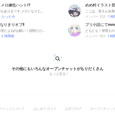
 メロ練也ハント⁉️
めめ村イラスト
了承貯める日もありまーす メロくなりたいけど下手だわって奴の為のオプ‼️ またはメロくなるの下手な子を可愛がりたい‼️って奴の為のオプ❣️ ルール‼️ 同顔️⭕️ 荒らし即抜け❌ 恋愛️⭕️ 写真動画スタンプ⭕️ ハント️⭕️ coc⭕️ 暴言＆病み＆ネガティブ❌ 気になったやつ入れよ❣️ あと出来る限り常識ある奴こい ちなみに未定で初期アイコンか着替え済みじゃないと了承しません💓💧 主マ付けたやつ抱きます じゃあ待ってるぜ😘😸💖 #mmmr#MMMR#恋愛#激緩#ハント#メロ#練習#緩也#nrkr#也
たった今
メンバー 233
1 
なりきりオプ!!
ねぇ!今見た?!見たよね!!お願い！説明だけでも聞いてよぉ(´；ω；｀) みんなぁー!ホロライブって知ってますか?!ここは、ホロライブなりきりオプ!推しになりきっちゃを！！主は、ころねです!!なりたいホロメンを教えてね！！掛け持ちもあり！！卒業生もあり！！ 荒らし✘ 恋愛〇(付き合ったら、カプマ！） ぜひ入ってね！！いっぱい話そ!!
2 時間前
メンバー 103
1 
その他にもいろんなオープンチャットがもりだくさん
もっと見る
(Open
(Open
(Open
チャットについて
はじめてガイド
公式ブログ
オープンチャッ
in
in
in