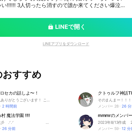
誰か来てください爆泣
たぐたぐ↓ #mmmr #nrkr #緩なり 〜再建を添えて〜
LINEで開く
LINEアプリをダウンロード
のおすすめ
ロセカの話しよ〜！
クトゥルフ神話T
見てくれた人ありがとうございます！ ここはプロセカ好きが楽しく話すオプだよー！ ✐プロセカ気になったけどダウンロードしてない... ✐初心者だし... ✐知らないアプリだけど気になって入ってみたけど... と思ったそこのあなたー！！安心してください！ ➷プロセカが気になってる人、まだ知らない人はこれから確実に沼らせます💪 ➷初心者の方も上級者の方も気にせず入ってきてください！メンバーは優しく接してくれます！ アットホームなオプを目指して頑張っていくので是非入ってください！ 𓏸𓂂𓈒𓂃簡単なルール𓂃𓈒𓂂𓏸 〇なこと ・他界隈 ・宣伝（専用ノートのみ☆） ・タメ口 ×なこと ・荒らし、出会い厨などメンバーの迷惑になる行為 ・行き過ぎた暴言、下ネタ等 ・初期アイコン 簡単なルールはこのくらい！ 詳しいルールは中に書いてあるからよく見てねー！ 諸事情ありまして再参加禁止者の関係者は蹴らせていただきます！ご了承ください！ ここまで長い説明を読んでくれてありがとう！ では最後にー！！ =͟͟͞͞=͟͟͞͞( ◜ω◝ )ﾜﾝﾀﾞﾎｫｫｫｫｫｫｫｫｫｫｫｫｫｫｫｫｫｫｲ‼︎‼︎‼︎ ┈┈┈┈┈┈┈┈┈┈┈┈┈┈┈┈┈┈┈┈ #プロセカ#プロセカ民#豆腐#推し活#雑談 設立日 2025年 6/8
2 時間前
メンバー 28
26 
め村 魔法学園 ‼️‼️
mmmrのメンバ
其処の新入生彡 .ᐟ.ᐟ はじめまして .ᐟ 此処は魔法学園 。 日常を楽しんだり、 魔法でバトルを したりします .ᐟ.ᐟ そういえば自己紹介をしてませんでしたね … 私は生徒会長の mmntmrです .ᐟ.ᐟ 良い学園生活を ＿ .ᐟ 設立日 ： 2 0 2 5 5 / 1 9 再建日 ： 2 0 2 6 1 / 1 5 10人祝！： 2 0 2 6 1 / 1 6 20人祝！： 2 0 2 6 2 / 7 1周年！ ∶ 2 0 2 6 5 / 1 9 30人祝！∶ 2 0 2 6 7 / 1 4 ＃めめ村 ＃mmmr ＃MMMR ＃めめむら ＃nrkr ＃NRKR ＃なりきり ＃也 ＃学園 ＃魔法学園 ＃パロ ＃パロディー ＃pr ＃学校 ＃中高一貫 ＃折 ＃オリキャラ .
26 分前
メンバー 59
12 