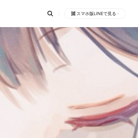
Search
スマホ版LINEで見る
OpenChats
Open
or
search
messages
area