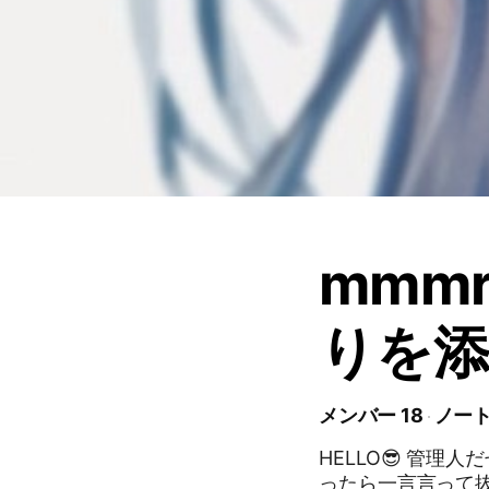
mmm
りを
メンバー 18
ノート
HELLO😎 管理人だぜ あ、そうあとルール一応中にあるから無理そうや
ったら一言言って抜けてもらっ