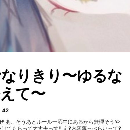
rなりきり〜ゆるな
添えて〜
 42
て大丈夫っす‼️ え❓内容薄っぺらいって❓