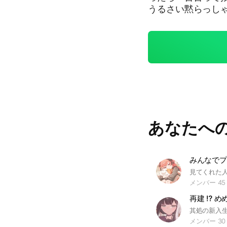
うるさい黙らっしゃい‼️‼️‼️ 3人切ったら消すので
あなたへ
みんなでプ
メンバー 45
再建 ⁉️ め
メンバー 30