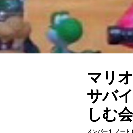
マリ
サバ
しむ
メンバー 1
ノート 