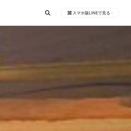
Search
スマホ版LINEで見る
OpenChats
Open
or
search
messages
area