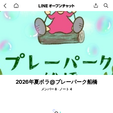
Go
share
se
back
to
home
2026年夏ボラ@プレーパーク船橋
メンバー 8
ノート 4