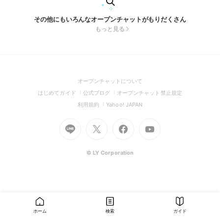
その他にもいろんなオープンチャットがもりだくさん
もっと見る
(Open
オープンチャットについて
in
(Open
(Open
(Open
はじめてガイド
公式ブログ
オープンチャット禁止規定
a
in
in
in
(Open
(Open
利用規約
Yahoo! JAPAN
new
a
a
a
in
in
window)
Go
new
Go
new
Go
Go
new
a
a
to
window)
to
window)
to
to
window)
new
new
Line
X
Facebook
Youtube
window)
window)
(Open
(Open
(Open
(Open
© LY Corporation
in
in
in
in
a
a
a
a
new
new
new
new
window)
window)
window)
window)
ホーム
検索
ガイド