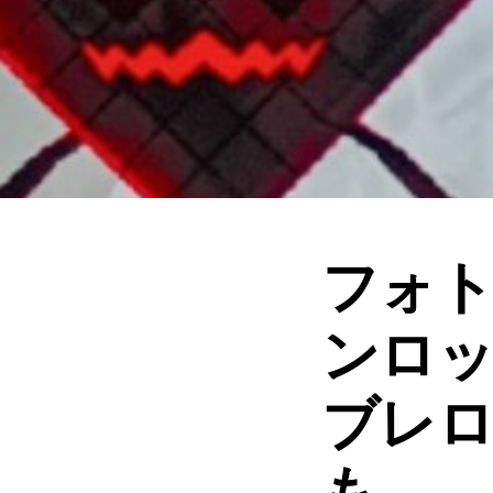
フォ
ンロッ
ブレ
も