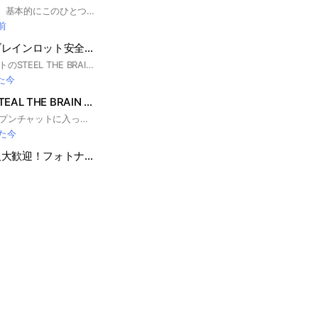
主のIDはnbjyoです。 基本的にこのひとつのアカウントのみで活動しています。 交換する写真を載せる場合必ずIDを写してください。 私のオプを宣伝するのは勝手ですが、ここのオプは宣伝禁止です。相互もやめて欲しい 配布の予定もないですね。 配布目的好きじゃないので このオプは仲介必須にする予定です。 怖いなら別オプへどうぞ！ #Fortnite #ふぉとな #フォトナ #ブレインロッド #Brain rod #フォートナイト #ぶれろ #ブレロ #仲介 #交換
前
フォートナイトブレインロット安全な交換！
ここはフォートナイトのSTEEL THE BRAIUROTをやってる人達が集まり交換し、自慢し合うオプです！ 次は150人で配布します！盗む人はどっか行けー！詐欺などば絶対にしないでください。 #フォートナイト#Fortnite#フォトナ#ブレインロット#安全#配布#交換
た今
フォートナイトSTEAL THE BRAIN ROT交換なんでも！
みなさん、このオープンチャットに入ってくれてありがとうございます！ フォートナイト版 STEAL THE BRAIN ROT の交換、情報を共有するオプです👍 🔁交換OK｜📢情報共有OK みんなで楽しく盛り上げていきましょう！ 🎁激アツ配布あり🔥 宣伝も協力してくれると助かります！ （※無断宣伝は禁止です） 【ルール】 詐欺、無断宣伝、即抜け、荒らし、下ネタ❌ ↑ルールを守ってね！ 【今後の配布予定】 400人 通ドラ配布 500人 イベドラ、またはイベ蜘蛛配布 ※たまに臨時配布もあり👀 #フォートナイト #ブレインロット #フォトナ #ブレロ #フォートナイトブレインロット #フォトナブレロ #交換 #雑談 #スティールザブレインロット #仲良く #楽しむ
た今
ゴーアップ強い人大歓迎！フォトナファイト スティール ゴーアップ交換所 100人でイベドラ配布