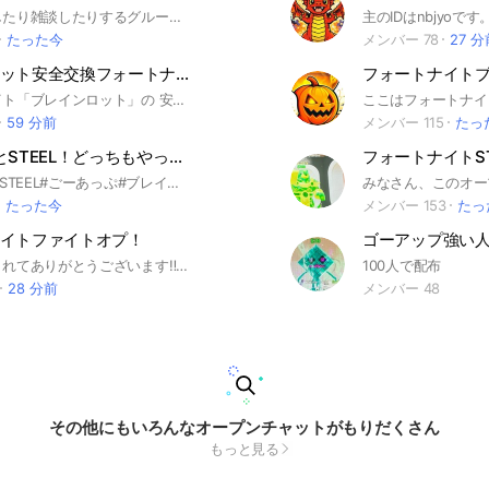
ここは交換したり雑談したりするグループだよ！！ 詐欺なし！みんな楽しもう！！ #フォートナ #ブレインロット #Fortnite #ブレロ #フォートナイト
たった今
メンバー 78
27 分
ブレインロット安全交換フォートナイト
フォートナイト「ブレインロット」の 安全な交換・取引専用オープンチャットです。 【ルール】 ・先出しの強要は禁止 ・仲介推奨（管理人または信頼できる人） ・同時交換でも不安がある場合は無理に取引しない ・詐欺行為／詐欺発言は即BAN ・暴言、煽り、荒らし禁止 【注意】 ・交換はすべて自己責任 ・少しでも怪しいと感じたら取引中止OK 初心者も歓迎です。 ルールを守って、気持ちのいい取引をしましょう。 ※管理人は詐欺を推奨・容認しません。 安全第一で運営しています。
59 分前
メンバー 115
たっ
GOアップとSTEEL！どっちもやってるよ##ブレインロット#交換#配布#交換
#GOアップ#STEEL#ごーあっぷ#ブレインロット交換したり情報共有したりしよう！#ブレインロット#フォートナイト#フォトナ#おすすめ#詐欺なし#配布#
たった今
メンバー 153
たっ
イトファイトオプ！
説明欄みてくれてありがとうございます‼️ 🟣ここはフォートナイトのブレインロットオプです！ 仲介での詐欺被害0！ルール徹底オプです ブレインロットについて話したり、交換したりしましょう！ 🟢人数が増えたら配布もあるかも⁉️ •アイコン無し、初期アイコンは無しです •規約に触れることもなしでお願いします それでは中で待ってます！ 是非是非入ってね〜 #フォトナ #フォートナイト #ブレインロット
100人で配布
28 分前
メンバー 48
その他にもいろんなオープンチャットがもりだくさん
もっと見る