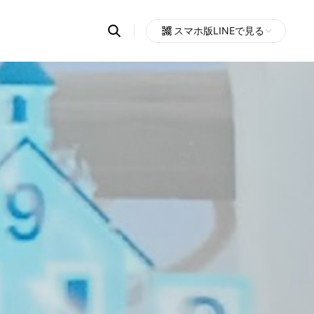
Search
スマホ版LINEで見る
OpenChats
Open
or
search
messages
area