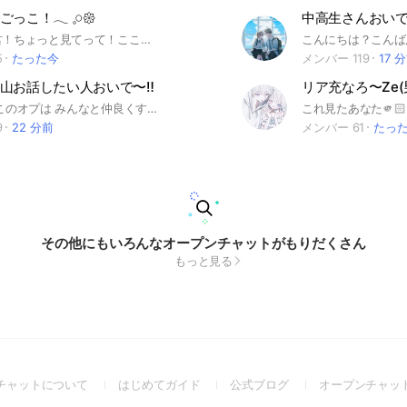
こ！𓂃 𓈒𓏸𑁍
中高生さんおいで〜
あ、そこの君！ちょっと見てって！ここでは楽しく雑談しながら恋愛ごっこができるよ！！！副官たちの管理もしっかりしてるからルールを守れば安心安全に楽しめる！ぜひ来てね！ ※小学生以下は親の同意がないと入るの禁止
5
たった今
メンバー 119
17 
山お話したい人おいで〜‼️
リア充なろ〜Ze
管理人だよ このオプは みんなと仲良くすること・仲良くなろうとすること が絶対条件❕ 喧嘩腰だったり、みんなと仲良くする気がない人は、周りから嫌われたり副官判断で蹴られる場合があります😿 ⚠️ 界隈民について 界隈民の参加はご遠慮ください。 平和民でも、身内ネタが多すぎると他のメンバーが会話に入りづらくなってしまいます💦 みんなが楽しめるオプにしたいので、ご理解お願いします🙏 💖 大歓迎な人 💖 * 荒野民 * 雑談したい子 * 暇つぶししたい子 * 惚気したい子 みんなで楽しくお話しよう❕🥳✨ 💕彼氏・彼女の惚気大歓迎❕ 恋人がいる子もいない子も気軽においで〜❕ #スプラ#スマブラ#大乱闘#Switch#荒野行動#荒野#雑談#相談#恋愛相談#リア充#非リア#彼氏#彼女#ライト#ライブトーク#暇つぶし#学生#大人#誰でも歓迎
9
22 分前
メンバー 61
たっ
その他にもいろんなオープンチャットがもりだくさん
もっと見る
(Open
(Open
(Open
チャットについて
はじめてガイド
公式ブログ
オープンチャッ
in
in
in