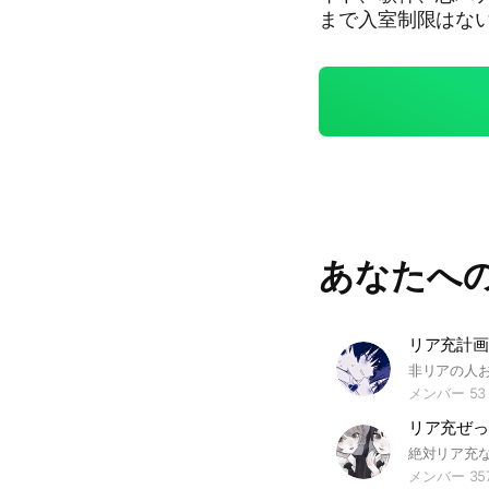
まで入室制限はないよー 暇人もじゃんじゃんきて主も
ね いまおんなのこ少ないかも #非リア#リア充#雑談#ライト#歌枠#恋バ
ナ#ネ友#中学生#中
会人#暇人#ゲーム
あなたへ
リア充計画
メンバー 53
メンバー 35