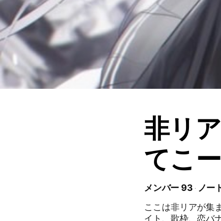
非リア
てこ
メンバー 93
ノート
ここは非リアが集まって
イト、歌枠、恋バナ、ネ