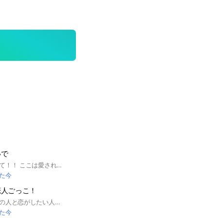
いで
ちょっと説明見て見て！！ ここは愛されたい人が集まるグループだよ〜！ 例えば「親とか友達からの愛が足りない！！」って子とか「親と友達には愛されてるけどもっと他の人にも愛して欲しい！｣みたいな子をみんなで愛し合って行けたらいいなって思ってるよ> ·̫ <♩ 本当にどんな子でもOK😽 オーナーは人のいい所を見つけるのがめっちゃ得意！ 「自分なんかいいとこないから誰にも愛されない…」とか思ってたとしても絶対本気で心から愛すよ🫶 ここにいる条件⬇️ 荒らし❌ （荒らしは管理人達が荒らしだと判断したらすぐに強制退会とさせていただきます） 管理者の言うことはちゃんと聞く 詳しいことはノートを見てね！ 即抜けOKだから一回入ってみない…？？
た今
恋人ごっこ！
愛が重い人、愛重めの人と恋がしたい人、暇人、大歓迎です‼️愛が重い人に愛されたいとか言う人！ここにきてくださいっ！まぁとにかく、このオプに来てくれればそれだけで嬉しいです☺️だから、来てくれるよねー？ ⚠️即抜けなし、無言抜けなし、退会する時は理由を言う、出会い厨は入るの禁止、無理やり、しつこく、個人情報を聞くのは絶対ダメ 浮気禁止⚠️だよ！守ってね？ 暇なときとか全然話し相手になったりしてあげられるから、人が少なくても俺は入ってくれた人達にも優しいから！仲良くしてね！ 語彙力なくてごめんねm(_ _)m このオプ入ってすぐタメ口でいいよー 退会する時は一言言ってね？ 朝から夜までいつでも入ってきていいよ！ あと、抜ける時なんも言わずに抜ける人結構いるからやめてね？マジで多いいから！（2回目）しつこくてごめん！！ m(__)m とにかく入ってね！来てほしいなぁ(｀・ω・´)✨⭐️ それでは、楽しんで！ 💦長文失礼💦 あきさんいつでも帰ってきてね〜！
た今