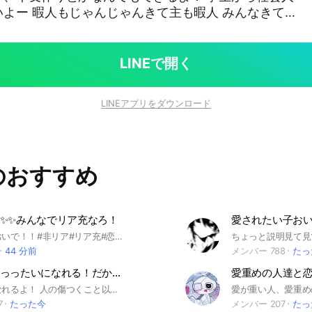
暇人 みんなきて
1#中2#中3#高校生#高1#高2#高3#中高生#学生#社
#翠。#ゆな。
LINEで開く
LINEアプリをダウンロード
のおすすめ
✨✨みんなでリア充なろ！
愛されたい子お
非リアの人おいで！！#非リア#リア充#恋愛
44 分前
メンバー 788
たっ
リア充ぜっっったいになれる！だからリア充なりたい🥺って子今すぐおいで🫶🏻💕
愛重めの人達と
絶対リア充なれるよ！ 人の傷つくこと以外全然おっけ なりきりさんもリア友作りたいだけの人もおいでーーー🫶🏻💕歌枠とかもするしなるきりの人も全然カモーン！しかも乙女たくさん！
7
たった今
メンバー 207
たっ