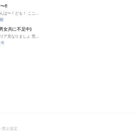
!!
こんにちは？こんばんは〜！ども！ ここでは！みんなで楽しく話して みんなで沢山集まって自分の好きな友達や色んな人を見つけて過ごそ〜！！ 相談も大歓迎だよ〜！NGなことは入った時にノートを見ればわかるので！良ければ入ってNGなことを気をつけながら過ごそうね〜！！！ ここまで読んでくれてありがとう！✨ #中学生#高校生#相談#恋愛#友達 #1年#2年#3年
分前
(男女共に不足中)
これ見たあなた🫵🏻リア充なりましょ 荒らさなければ大体OK ライトはほぼ毎日する予定
た今
(Open
ト禁止規定
in