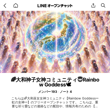
Go
share
se
back
to
home
🌈大和神子女神コミュニティ😇Rainbo
w Goddess🕊️
メンバー 193
ノート 4
こちらは🌈大和巫女女神コミュニティ【Rainbow Goddessー
虹の女神ー】のフリーオープンチャットです。 こちらは、重
要な祈り愛などの連絡などの配信や、情報共有のための 【配