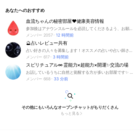
信専用】オープンチャットになります。 ※参加者の方からの神
事のお知らせや呼びかけなどの発言はできますが、その他の案
あなたへのおすすめ
内や発信は厳禁とします🚫 ◾️参加資格 #大和巫女女神プロジェ
クト について趣旨を理解している方であれば、どなたでも参
加可能🉑 ⚠️実際の【大和巫女女神コミュニティ】に、正式に
血流ちゃんの秘密部屋♥️健康美容情報
申し込まれ所属された方は 別途 🌈大和巫女女神プロジェクト
参加後はアナウンスルールを必読してくださるよう、お願いいたします 🥹参加時、退出時の挨拶はお気遣いなく大丈夫です♥️ #健康#美容
コミュニティ😇Rainbow Goddess🕊️ のチームLINEに参加して
メンバー 2057
12 時間前
頂きます。 こちらとは別になります。
🔮占いレビュー共有
占い好きの人々を募集します！オススメの占いや占い師さんの情報を共有する場にしたいと思います。お気軽にご参加ください！ ※占いをする場ではありません※
メンバー 617
3 時間前
スピリチュアル∞ 霊能力×超能力×開運✨交流の場
お話しているうちに自然と覚醒する方が多いお部屋です✨ 開運・能力開花したい方も、ただスピリチュアルがお好きな方も、 不思議体験について情報交換したい方も大歓迎です😊 ご参加条件（必読）👇 ✅承認は次のページで質問に ご回答いただけた方に限ります ✅他者とかぶりにくいお名前と プロフ画像をご設定ください ⚠︎実名・活動名・顔写真は禁止 ⚠︎「ちゃん」など敬称は除いて登録 ⚠︎読めない、呼びづらいなど 名前として成立していないものはNG ✅皆が過ごしやすい場にするため ご参加後は大事なノートの 【お願い・ルール】をご一読ください🫶 ・・・ 一緒に目に見えない世界について 情報交換を楽しみましょう✨ スピリチュアルに関する質問も遠慮なく🍀 ご参加お待ちしております😌 管理人 はる🪷 🌏魂・記憶 前世、過去世、転生、輪廻、カルマ ワンネス、アカシックレコード 🛸宇宙・多次元 パラレルワールド、アセンデッドマスター ノンデュアリティ、宇宙人、UFO 🪐使命・目覚め スターシード、ライトワーカー、インディゴチルドレン クリスタルチルドレン、レインボーチルドレン ⭐️超感覚・覚醒 霊力、透視、念力、テレパシー、予知 第三の目、松果体、エンパス ☀️エネルギー・活性化 波動、瞑想、ヨーガ、チャクラ、オーラ、クンダリーニ、水晶、フラーレン 祈り、引き寄せ、アファメーション、アセンション 🔮占い・予言 霊視、チャネリング、占星術、タロット、オラクルカード ペンデュラム、数秘術、手相、九星気学、風水 💓ヒーリング・浄化 レイキ、氣功、ヒプノセラピー グラウンディング、結界 👻霊魂 先祖霊、地縛霊、浄霊、除霊、お祓い 👼守護 主護霊、指導霊、支配霊、自然霊 ハイヤーセルフ、真我、天使、龍神 🐉眷属・精霊 龍、天狗、狐、狛犬、蛇 妖怪、妖精、ユニコーン 🛕古代文明 レムリア、アトランティス、ムー、縄文 📚神話・書物 ギリシャ神話、北欧神話、聖書 古事記、日本書紀、日月新示 👣道・宗教 神道、仏教、陰陽道、キリスト教 イスラム教、ヒンズー教、ユダヤ教 🎵趣味 神社仏閣参拝、パワースポット巡り 🖌神代文字・神聖幾何学 龍体文字、カタカムナ、ヲシテ文字 フトマニ図、トーラス、フラワーオブライフ 🧠人智 哲学、心理学、量子力学
メンバー 668
33 分前
その他にもいろんなオープンチャットがもりだくさん
もっと見る