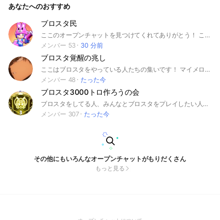
あなたへのおすすめ
屋】なるものがあるので、意見交換はそこでお願いします！ #
ブロスタ #Brawl stars #ゲーム #トロ上げ #ガチバト #
メガピッグ
ブロスタ民
ここのオープンチャットを見つけてくれてありがとう！ ここではブロスタの事や雑談などをしています！ 主は最近始めたばかりの初心者なので色々と教えてくれると嬉しいです ！ ゲームの規約を守もれる方の参加を待ってます！！！ #ブロスタ #ランク #トロフィー #赤盾 #紺盾 #緑盾 #フレンド #フレバト #バトルロイヤル #エメラルドハント #エメハン #ブロストライカー #サッカー #ノックアウト #ノック #殲滅 #ホットゾーン #強奪 #ガチバトル #ガチバ #トロ上げ
メンバー 53
30 分前
ブロスタ覚醒の兆し
ここはブロスタをやっている人たちの集いです！ マイメロとクロミはどっち派ですか 本オプではマイメロ派とクロミ派による壮絶な激戦があります🔥
メンバー 48
たった今
ブロスタ3000トロ作ろうの会
ブロスタをしてる人、みんなとブロスタをプレイしたい人、キャリーしてもらいたい人、雑談、トロ上げ、ガチバ、どれかしらに興味がある人は入ろう！内のオプにはガチバやトロ上げでキャリーしてくれる人が多くいます！ ３００人まであと少し！ ブロスタ好き集まろう！
メンバー 307
たった今
その他にもいろんなオープンチャットがもりだくさん
もっと見る