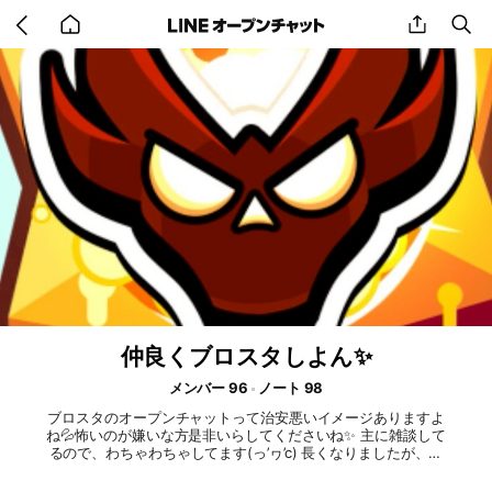
Go
share
se
back
to
home
仲良くブロスタしよん✨
メンバー 96
ノート 98
ブロスタのオープンチャットって治安悪いイメージありますよ
ね💦怖いのが嫌いな方是非いらしてくださいね✨ 主に雑談して
るので、わちゃわちゃしてます(っ’ヮ’c) 長くなりましたが、雰
囲気を乱す行為以外は基本なんでもありです！※暴言❌代行❌金
銭❌宣伝❌ サブトークルームにホロライブなどの【オタク部