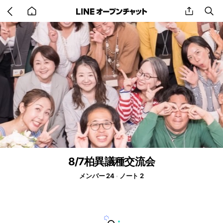
Go
share
se
back
to
home
8/7柏異議種交流会
メンバー 24
ノート 2