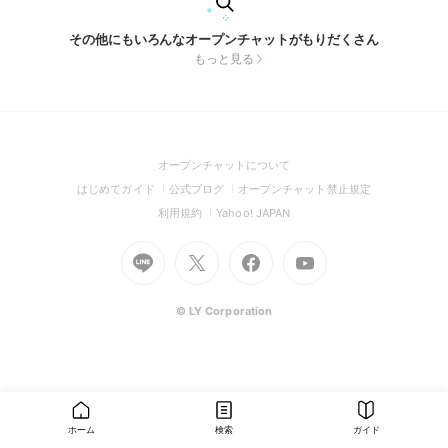
その他にもいろんなオープンチャットがもりだくさん
もっと見る
(Open
オープンチャットについて
in
(Open
(Open
(Open
はじめてガイド
公式ブログ
オープンチャット禁止規定
a
in
in
in
(Open
(Open
利用規約
Yahoo! JAPAN
new
a
a
a
in
in
window)
Go
new
Go
new
Go
Go
new
a
a
to
window)
to
window)
to
to
window)
new
new
Line
X
Facebook
Youtube
window)
window)
(Open
(Open
(Open
(Open
© LY Corporation
in
in
in
in
a
a
a
a
new
new
new
new
window)
window)
window)
window)
ホーム
検索
ガイド