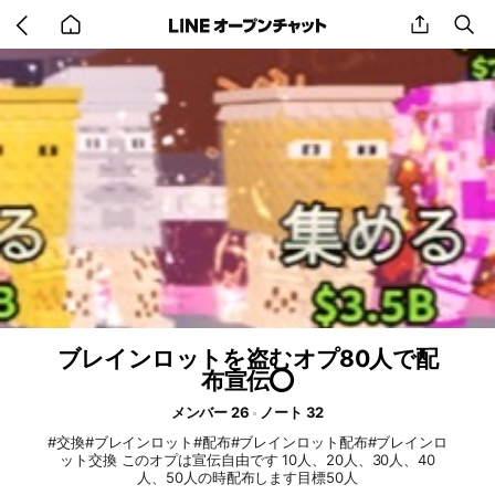
Go
share
se
back
to
home
ブレインロットを盗むオプ80人で配
布宣伝⭕️
メンバー 26
ノート 32
#交換#ブレインロット#配布#ブレインロット配布#ブレインロ
ット交換 このオプは宣伝自由です 10人、20人、30人、40
人、50人の時配布します目標50人