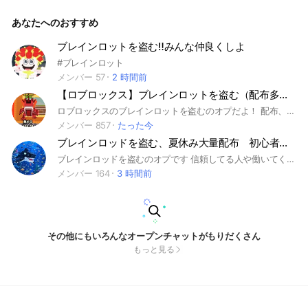
あなたへのおすすめ
ブレインロットを盗む‼️みんな仲良くしよ
#ブレインロット
メンバー 57
2 時間前
【ロブロックス】ブレインロットを盗む（配布多め！）
ロブロックスのブレインロットを盗むのオプだよ！ 配布、交換などをしてるので皆でわいわい盛り上がって行きましょう！ ！ #ロブロックス #ろぶろっくす #ロブロ #roblox #ブレインロット #ぶれいんろっと #ブレインロットを盗む
メンバー 857
たった今
ブレインロッドを盗む、夏休み大量配布 初心者大歓迎、50人ごとに大型配布、50人で副官投票
ブレインロッドを盗むのオプです 信頼してる人や働いてくれる人には副官渡します。200人で大型配布と副官投票やるよ
メンバー 164
3 時間前
その他にもいろんなオープンチャットがもりだくさん
もっと見る