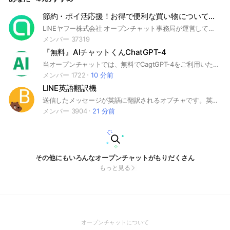
節約・ポイ活応援！お得で便利な買い物について話す部屋【LY公式運営】
LINEヤフー株式会社 オープンチャット事務局が運営しています。
メンバー 37319
『無料』AIチャットくんChatGPT-4
当オープンチャットでは、無料でCagtGPT-4をご利用いただけます。皆様から面白いまたは意味のある質問を自由にアップロードしていただければ、いくつかをピックアップし、GPT-4モデルによる実際の回答を返信いたします。 また、新しいメンバーを招待すると、ピックアップ確率が上がるという特典もございます。 オープンチャットのルールとして、互いに敬意と思いやりを持って楽しめる環境作りに努め、また、投稿内容はオープンチャットのテーマに沿っていること、特定の個人に対する誹謗中傷、ヘイトスピーチ、商業サイトへの誘導、わいせつな内容を含む投稿や表現、著作権や肖像権を侵害する行為等を禁止しています。 お問い合わせがございましたら、お問い合わせフォームからお送りください。また、LINEやサービスに関するお問い合わせについては、本オープンチャット上での回答ができかねることをご了承ください。 今すぐ回答が欲しい方へ こちらのChatGPTサブアカウントは随時質問を受け付けています。一日の回数制限がありますが回答はすぐに返します。一度お試しください。https://lin.ee/T3nfGRd
メンバー 1722
10 分前
LINE英語翻訳機
送信したメッセージが英語に翻訳されるオプチャです。英語の勉強などにお使いください。 #学習 #翻訳 #交流 #勉強
メンバー 3904
21 分前
その他にもいろんなオープンチャットがもりだくさん
もっと見る
(Open
オープンチャットについて