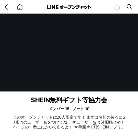
Go
share
se
back
to
home
SHEIN無料ギフト等協力会
メンバー 15
ノート 10
このオープンチャットは20人限定です！ まずは名前の後ろにS
HEINのユーザー名をつけてね！ ★ユーザー名はSHEINのマイ
ページの一番上にかいてあるよ！ ☆手順☆ ①SHEINアプリを
開く ↓ ②右下のマイページをタップ ↓ ③1番上に【こんに
ちは、〇〇】とあるので、〇〇の一番最初と最後の文字をつけ