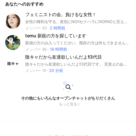
あなたへのおすすめ
てね！ (こんにちは、さんくす→さ__す) ⚠つけてない人は注意
して1日たっても名前変更がない場合は、ルーレット進行の妨
げになるので、強制退会させてもらいます ★マジックドロー
フェミニストの会。負けるな女性！
などに必要と言われている20人ほどを集めて、その中で協力
女性の権利を守る。差別にNO‼️セクハラにNO‼️NOと言える女性に。 #フェニズム #フェミニスト #女性差別を許すな #TOMOの会
し合おうというものです！ ⚠勝手にリンクを貼らないでね！
詳しくは↓↓↓ 一日目 ルーレットで決まった特定の一人(Aさ
メンバー 63
2 時間前
んとする)にリンクを貼ってもらう。 Aさん以外はAさんが貼っ
temu 新規の方を探しています
たリンクに飛んで協力して、協力してもらったAさんはその日
にゲットが確定。 ⚠みんな必ず24時間以内に協力すること！
新規の方のみ入ってください、既存の方は何もできません#temu #テム #Temu
(期限が切れちゃう) 次の日には同じように、ほかの一人をルー
メンバー 86
19 時間前
レットで決め(Aさんを除く)、その人に全員(Aさん含む)で協力
陰キャだから友達欲しいんだよ!!3代目
する。 全員がクリアできるまで続けていって、最終日にはみ
んながゲットできる計算です。 一人1日1回しか検索できない(ﾏ
陰キャだから友達欲しいんだよ!!3代目です。 見覚えのある方は是非来てください！ #陰オプ#19:19#ぽかぽか#SHOW-WA#ハライチ#櫻坂46
ｼﾞｯｸﾄﾞﾛｰ1回､無料ｷﾞﾌﾄ1回､その他もそれぞれ1回ずつしか検索
メンバー 19
20 分前
できない)ので、他のオープンチャットに入っている人はうま
く協力ができないので、他のオープンチャットに入ってる人は
ここには入らないでね！ オープンチャットなので自分が終わ
ったら勝手に抜けちゃう人がいないか心配ですが、そこはもう
お互いを信じるってことで…！ 無料ギフト、クレジットのや
つ、マジックドローの合わせて三つを、さっきのと同じ条件で
その他にもいろんなオープンチャットがもりだくさん
同時進行でやっていきます。 最終日まで全部ちゃんと協力し
もっと見る
あえば3つともゲットできる、という形です。 ↓↓↓ ⚠新規さ
んの協力がないとクリアできないものもあるみたいなので、ク
リアできないものもあるかもです。 マジックドローは既存の
みでできるっぽいので、それを中心にがんばりましょう！⚠ 3
つ全部はいらないという人も、必ず最終日までいてください。
協力とはそういうものです。 お願いします。 長々と読んでく
れてありがとう！ みんなでゲットだぜ‼️