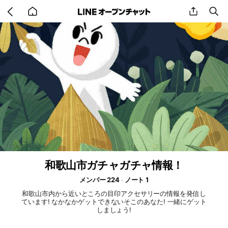
Go
share
se
back
to
home
和歌山市ガチャガチャ情報！
メンバー 224
ノート 1
和歌山市内から近いところの目印アクセサリーの情報を発信し
ています! なかなかゲットできないそこのあなた! 一緒にゲット
しましょう!