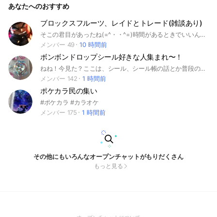
あなたへのおすすめ
ブロックスフルーツ、レイドとトレード(雑談あり)
そこの君目があったね(=^・・^=)時間があるときでいいんだ、ぜひ見ていってくれないか、、、 まあ あまり面白くなさそうだなと思ったのなら遠慮せず違うグループ二でも行ってくれ あと言い忘れていたがここのオプチャは敬語は使わなくていいぞもちろん主のこともいじってもいいんだぜ さてここのオプチャは名前の通りトレードやノーマルレイドを中心とした活動が元になっているんだ…まあ それだけさ 次にルール説明だ ルールは下に書いておく ____________________________________ ルールその1 他人の嫌がる言葉を言わない つまりは下ネタを言い続けたりあとー暴言を言い続ける行為が主に入るから期おつけてくれよな ルールその2 足抜けをしない まあ…みんなしってるよな万が一のことに備えて一応説明しておこう足抜けは名の通り入ってすぐ抜ける一種の荒しだ(ただ理由があるなら話は別だ) ルールその3 人のことを長い期間いじめ続ける 絶対にないと信じたいのだがやめてくれよ〜一応BANの対象になっているからな ルールその4 荒をしない 荒系は基本的にBANだから気を付けてくれ ｰｰｰｰｰｰｰｰｰｰｰｰｰｰｰｰｰｰｰｰｰｰｰｰｰｰｰｰｰｰｰｰ 以上が基本的なルールだ ここで終わる前に一応主の紹介だけしておこう ここで主こと紹介したいと思うそれとここではトゲマルじゃなくて主と呼ばせていただくな主はスマホ勢のクソ雑魚ナメクジ陰キャなもんでめったに喋らないことが多々あるんだだからみんなには暖かい目で見守ってくれ さてやっとラストだここまで見ている君すっ飛ばしてきたのかいそれともしっかりと読んできてくれたのかいまあどちらでもいいんだけどね主は今こっちのブロフルのオプチャだけでなくキンレガのオプチャもあるから出来れば入ってほしい頼む さてこれにて主の長話は終わりだ朝か昼か夜かわからんが良い一日を過ごしてくれ #ブロフル #ゲーム #ブロックスフルーツ #ロブロックス
メンバー 49
10 時間前
ボンボンドロップシール好きな人集まれ〜！
ねね！今見た？ここは、シール、シール帳の話とか普段の話、何でもできるオプチャだよー！このオプチャのメンバーも、君のこと待ってるよ〜 楽しく話そうね！
メンバー 142
1 時間前
ポケカラ民の集い
#ポケカラ #カラオケ
メンバー 175
1 時間前
その他にもいろんなオープンチャットがもりだくさん
もっと見る