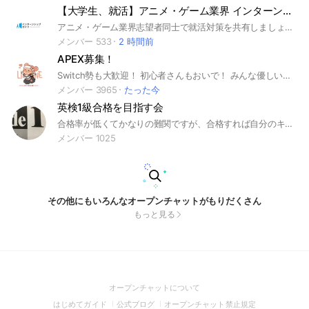
【大学生、就活】アニメ・ゲーム業界 インターンシップ・就活対策
アニメ・ゲーム業界志望者同士で就活対策を共有しましょう！ #大学3年生 #大学院1年生 #就活 #就職 #28卒 #25卒 #27卒 #26卒 #インターン #早期選考 #選考 #早期内定 #内定 #採用 #インターンシップ #面接 #エントリーシート #ES #グループワーク#GD #自己分析 #自己PR #WEBテスト #アニメ業界 #アニメ #ゲーム業界 #ゲーム会社 #ゲーム #ソーシャルゲーム #ソシャゲ #イラストレーター #KADOKAWA #ドワンゴ #ニコニコ動画 #東映アニメーション #日本アニメーション #京アニ #カラー #シンエイ動画 #スタジオジブリ #トムス・エンタテイメント #サンライズ #キングレコード #京都アニメーション #P.A.WORKS #WITstudio #東宝 #松竹 #マーベラス #創通 #プロダクションI.G #ufotable #A-1Pictures #動画工房 #シャフト #MAPPA #ボンズ #ガイナックス #マッドハウス #スタジオぴえろ #アニメーター #声優 #CGデザイナー #キャラクターデザイナー #メカニックデザイナー #アニメプロデューサー #アニメ脚本家 #アニメ演出家 #美術監督 #背景美術 #作画 #音響 #ゲームプランナー #ゲームクリエイター #ゲームシナリオライター #プロダクトデザイン #プランナー #3Dデザイナー #デザイナー #Live2D #モーションデザイナー #エフェクトデザイナー #サウンドクリエイター #シナリオライター #ゲームプログラマー #グラフィッカー #デバッガー #ハードウェア#blender #Maya #3DSMAX #LightWave #3Dモデリング #ポートフォリオ #企画書 #任天堂 #セガ #コナミ #コーエー #カプコン #スクエニ #バンダイ #バンダイナムコ #バンナム #ソニー #タイトー #Cygames #ランド・ホー #ガンホー #ネクソン #スクウェア・エニックス #ディー・エヌ・エー #セガサミー #グリー #レベルファイブ #カプコン #ソニー #ポケモン #VR #DeNA #Microsoft #Google #Unisoft #APEX #パズドラ #グレッゾ #ポケモン
メンバー 533
2 時間前
APEX募集！
Switch勢も大歓迎！ 初心者さんもおいで！ みんな優しいよ〜笑笑 APEXが好きでたまんねぇ！ そんな人達が集まったオプチャです！ ※雑談はサブトークに用意してます！ #エーペックス #Apex #ApexSwitch #apexps4募集 #Apex募集pc #APEX初心者 #APEXフレンド募集 #APEX女子 #APEX男子
メンバー 3965
たった今
英検1級合格を目指す会
合格率が低くてかなりの難関ですが、合格すれば自分のキャリアが大きくアップする英検1級。次の試験への勉強や試験内容の共有を楽しみながらやっていきましょう！ すでに英検1級に合格されている方も大歓迎です！ #英検 #英検1級 #英語 #TOEIC
メンバー 1025
その他にもいろんなオープンチャットがもりだくさん
もっと見る
(Open
オープンチャットについて
in
(Open
(Open
(Open
はじめてガイド
公式ブログ
オープンチャット禁止規定