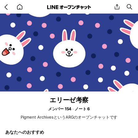
Go
share
se
back
to
home
エリーゼ考察
メンバー 154
ノート 6
Pigment ArchivesというARGのオープンチャットです
あなたへのおすすめ