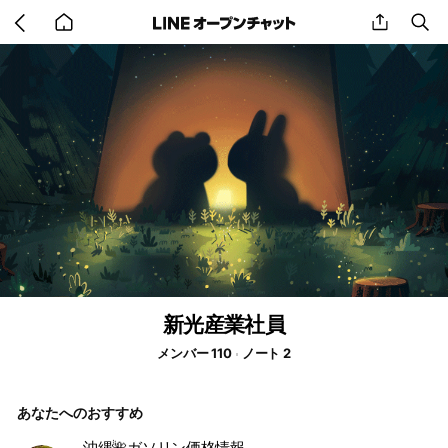
Go
share
se
back
to
home
新光産業社員
メンバー 110
ノート 2
あなたへのおすすめ
沖縄🌺ガソリン価格情報