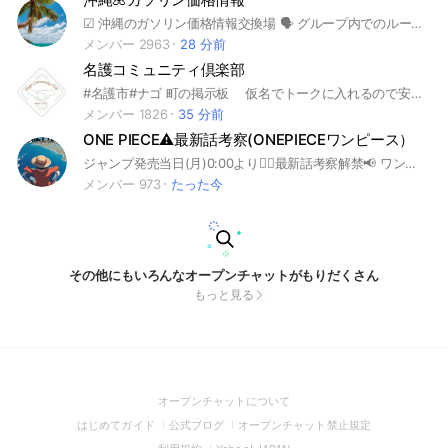
︎︎︎︎☑︎ 沖縄のガソリン価格情報交換場 🗣 グループ内でのルール ︎︎︎︎☑︎ 情報以外の雑談禁止。 ︎︎︎︎☑︎ 有難うなどの返事禁止(余計な通知を減らすため)
メンバー 2963
28 分前
名護コミュニティ倶楽部
#名護市#ナゴ 町の掲示板 仮名でトークに入れるので安心！ トーク者同士で 友達追加は出来ないので 安心！ 🔻書き込み例🔻 ◯◯の野菜🍅安かったよ！ ◯◯の洋服👕SALEしてたよ！ ◯◯のランチ良かったよ！ こんなプロジェクトやってるよ！ など良い事だけを皆で共有しましょ♫ 名刺作りたいんだけどどこか知ってますか? など、気軽に尋ねるのも良いですね♪ 日々の暮らしを皆でお得に❗️ ナゴ街の良い情報を広げよう❗️ ルール ・悪口NG ・人物を特定するような発言もNG ※場合により管理者が強制退会させます。
メンバー 1826
35 分前
ONE PIECE⚠️最新話考察(ONEPIECEワンピース）
ジャンプ発売当日(月)0:00より🏴‍☠️最新話考察解禁📢 ワンピース知識王決定戦※不定期開催⭐︎知識王、クイズ好き集まれ〜🏆ワンピースクイズランキング有り☑️ ☠️ONE PIECE☠️(ワンピース)について話そう‼️ 【TVアニメ『ワンピース』放送開始から25年目に突入！】 公式ちょい見せ【金曜日解禁】 ONE PIECE関連の最新情報もお届け致します⭐️最新情報盛りだくさん✨ 歴史的瞬間を皆んなで祝おう❗️❗️ ONEPIECEがいち早く知りたい人集まれ〜‼️‼️ ライブトークも定期開催してます‼️‼️聴き専🙆配信側で話したいも🙆 ワンピース繋がりの雑談もオッケー❗️ROM専有り、フィギュア自慢有り、別館有り。 〜〜〜〜〜〜〜〜〜〜〜〜〜〜〜 #アニメ#参加自由#漫画好き#雑談#フィギュア#劇場版#映画#趣味 #ワンピース#週刊少年ジャンプ#アニメ#映画#ロードショー#漫画#マンガ#参加自由#漫画好き#雑談#フィギュア#劇場版#趣味#集英社#東映アニメーション#東アニ #ONEPIECE FILM RED#ワンピースフィルムレッド#ONEPIECE#実写版#実写#Netflix
メンバー 973
たった今
その他にもいろんなオープンチャットがもりだくさん
もっと見る
(Open
オープンチャットについて
in
(Open
(Open
(Open
はじめてガイド
公式ブログ
オープンチャット禁止規定
a
in
in
in