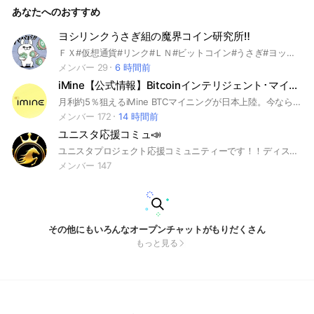
あなたへのおすすめ
ヨシリンクうさぎ組の魔界コイン研究所‼️
ＦＸ#仮想通貨#リンク#ＬＮ#ビットコイン#うさぎ#ヨッシースタンプ#ビットマックス#ペンギン#経済情報#雑談#ＣＦＤ#3MA#ＴＺＲ#宝くじ#クリプト#暗号資産#フィンシア#ＦＮＳＡ#外為#スワップ#投資#エアドロ#メタマスク
メンバー 29
6 時間前
iMine【公式情報】Bitcoinインテリジェント･マイニング
月利約5％狙えるiMine BTCマイニングが日本上陸。今なら、ハッシュパワープレゼントにマイニング期間のプレゼントなど、お得にBTCマイニングを始めることができます。 #iMine #miningcity #Bitcoin #mining #Bitcoinvault #ELCASH #ビットコイン #ビットコインボルト #エレクトリックキャッシュ
メンバー 172
14 時間前
ユニスタ応援コミュ📣
ユニスタプロジェクト応援コミュニティーです！！ディスコード難しいのでこっちでも情報共有できたら嬉しいです！
メンバー 147
その他にもいろんなオープンチャットがもりだくさん
もっと見る