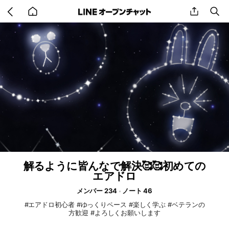
Go
share
se
back
to
home
解るように皆んなで解決🥰🥰初めての
エアドロ
メンバー 234
ノート 46
#エアドロ初心者 #ゆっくりペース #楽しく学ぶ #ベテランの
方歓迎 #よろしくお願いします