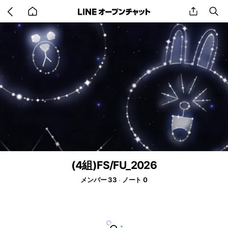
Go
share
se
back
to
home
(4組)FS/FU_2026
メンバー 33
ノート 0