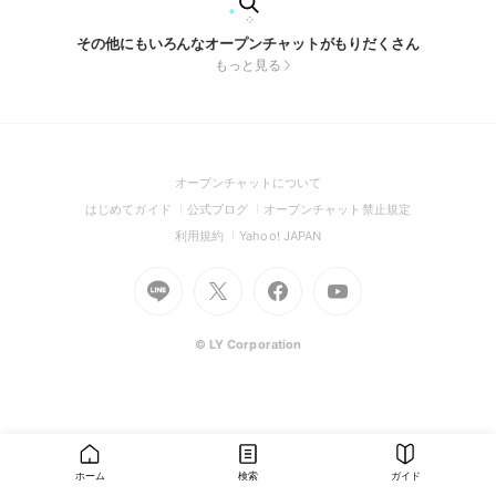
その他にもいろんなオープンチャットがもりだくさん
もっと見る
(Open
オープンチャットについて
in
(Open
(Open
(Open
はじめてガイド
公式ブログ
オープンチャット禁止規定
a
in
in
in
(Open
(Open
利用規約
Yahoo! JAPAN
new
a
a
a
in
in
window)
Go
new
Go
new
Go
Go
new
a
a
to
window)
to
window)
to
to
window)
new
new
Line
X
Facebook
Youtube
window)
window)
(Open
(Open
(Open
(Open
© LY Corporation
in
in
in
in
a
a
a
a
new
new
new
new
window)
window)
window)
window)
ホーム
検索
ガイド