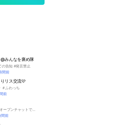
ャ@みんなを褒め隊
ての告知 #発言禁止
 時間前
りリス交流🩷
 ＃ふわっち
時間前
石川典行を応援するオープンチャットです。
 時間前
ー