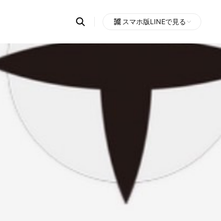
Search
スマホ版LINEで見る
OpenChats
Open
or
search
messages
area