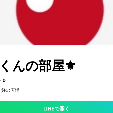
みくんの部屋⚜️
 0
友好の広場
LINEで開く