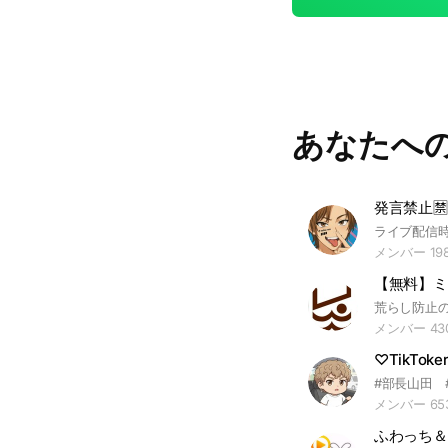
あなたへ
発言禁止🈲
メンバー 19
メンバー 43
#部長山田 #
メンバー 65
ふわっち＆