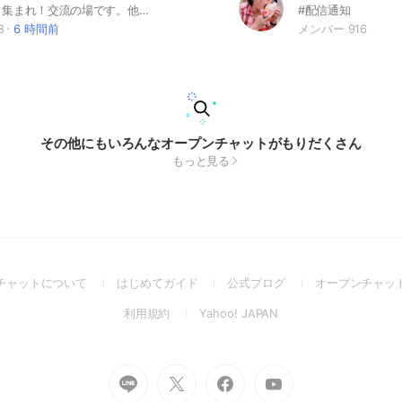
ふわっち好き集まれ！交流の場です。他に配信シェアしたり雑談しながら楽しくお話ししましょう。ふわっち以外の配信の方も大歓迎です。気楽にご参加くださいm(_ _)m
#配信通知
8
6 時間前
メンバー 916
その他にもいろんなオープンチャットがもりだくさん
もっと見る
(Open
(Open
(Open
チャットについて
はじめてガイド
公式ブログ
オープンチャッ
in
in
in
(Open
(Open
利用規約
Yahoo! JAPAN
a
a
a
in
in
new
new
new
a
a
window)
window)
window)
new
new
Go
Go
Go
Go
window)
window)
to
to
to
to