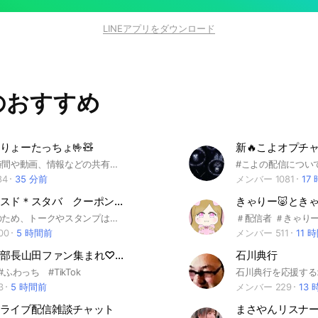
LINEアプリをダウンロード
のおすすめ
りょーたっちょ🤟🧸
新🔥こよオプチ
ライブ配信時間や動画、情報などの共有、イベント等の情報告知
#こよの配信につい
84
35 分前
メンバー 1081
17
【無料】ミスド＊スタバ クーポン配布 （会話禁止）
きゃりー🐷ときゃ
荒らし防止のため、トークやスタンプはご遠慮ください。 ミスド、スタバの無料クーポンを期間限定で配信しています✨全員使えるクーポンもありますので是非、使ってみてくださいね✨ #ミスド #スタバ #ドトール #タリーズ #ハーゲン #マック #コンビニ #無料 #お得 #クーポン
＃配信者 ＃きゃりー
00
5 時間前
メンバー 511
11 
♡TikToker部長山田ファン集まれ♡informal
石川典行
ふわっち #TikTok
3
5 時間前
メンバー 229
13
ライブ配信雑談チャット
まさやんリスナ