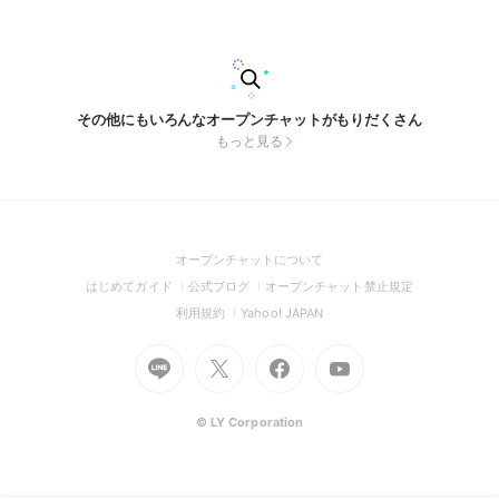
加ください。 #東北 #宮城 #仙台 #山形 #福島 #fiat #フィアッ
ト #abarth #アバルト #オーナーミーティング #ミーティング
#オフ会 #みちのく杜の湖畔公園
その他にもいろんなオープンチャットがもりだくさん
もっと見る
(Open
オープンチャットについて
in
(Open
(Open
(Open
はじめてガイド
公式ブログ
オープンチャット禁止規定
a
in
in
in
(Open
(Open
利用規約
Yahoo! JAPAN
new
a
a
a
in
in
window)
Go
new
Go
new
Go
Go
new
a
a
to
window)
to
window)
to
to
window)
new
new
Line
X
Facebook
Youtube
window)
window)
(Open
(Open
(Open
(Open
© LY Corporation
in
in
in
in
a
a
a
a
new
new
new
new