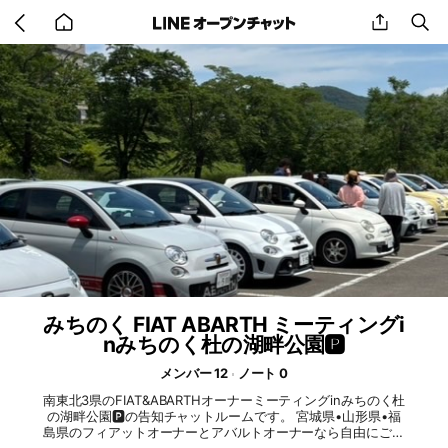
Go
share
se
back
to
home
みちのく FIAT ABARTH ミーティングi
nみちのく杜の湖畔公園🅿️
メンバー 12
ノート 0
南東北3県のFIAT&ABARTHオーナーミーティングinみちのく杜
の湖畔公園🅿️の告知チャットルームです。 宮城県•山形県•福
島県のフィアットオーナーとアバルトオーナーなら自由にご参