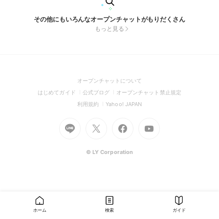
その他にもいろんなオープンチャットがもりだくさん
もっと見る
(Open
オープンチャットについて
in
(Open
(Open
(Open
はじめてガイド
公式ブログ
オープンチャット禁止規定
a
in
in
in
(Open
(Open
利用規約
Yahoo! JAPAN
new
a
a
a
in
in
window)
Go
new
Go
new
Go
Go
new
a
a
to
window)
to
window)
to
to
window)
new
new
Line
X
Facebook
Youtube
window)
window)
(Open
(Open
(Open
(Open
© LY Corporation
in
in
in
in
a
a
a
a
new
new
new
new
window)
window)
window)
window)
ホーム
検索
ガイド