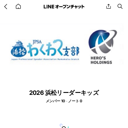
Go
share
se
back
to
home
2026 浜松リーダーキッズ
メンバー 10
ノート 0