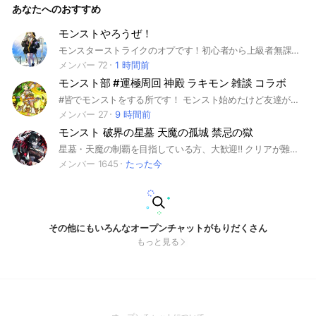
あなたへのおすすめ
モンストやろうぜ！
モンスターストライクのオプです！初心者から上級者無課金勢から 課金勢誰でも大歓迎です！ #モンスト#モンスターストライク #ゲーム#課金#無課金#初心者#中級者#上級者
メンバー 72
1 時間前
モンスト部 #運極周回 神殿 ラキモン 雑談 コラボ
#皆でモンストをする所です！ モンスト始めたけど友達が居ない人や、 このクエスト勝てないなぁなどなどがある人でも大歓迎！初心者から上級者までいろんな人と一緒にモンストやりましょう！ 私の友達はガチャ結果投げたらどうでもいいとか言ってましたが私は言わないのでご安心を！ 仲良くしてくださいね！！！(σ´∀`)σ 主はたまに深夜対応もしてます‼️深夜にもマルチ誘っても大丈夫です(必ず起きてるとは限らない) 敬語使わなくて大丈夫です！ 気軽にマルチ誘ったり入ってください！
メンバー 27
9 時間前
モンスト 破界の星墓 天魔の孤城 禁忌の獄
星墓・天魔の制覇を目指している方、大歓迎‼️ クリアが難しい方や進め方に困っている方は、 管理人やメンバーがしっかりサポートします！ ✔ 天魔の孤城・星墓のキャリー ✔ キャラ貸し ✔ 禁忌の獄・深淵・試練&庭園のお手伝い ✔ その他クエストのサポートもOK！ 初心者〜上級者まで気軽に参加してください！ ⸻ #モンスト #モンスターストライク #天魔 #天魔の孤城 #天魔キャリー #天魔お手伝い #キャラ貸し #禁忌 #禁忌の獄 #禁忌深淵 #禁忌キャリー #空中庭園 #庭園 #庭園キャリー #破界の星墓 #星墓 #星墓キャリー #モンストマルチ #ゲーム
メンバー 1645
たった今
その他にもいろんなオープンチャットがもりだくさん
もっと見る