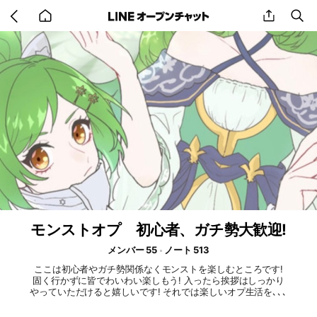
Go
share
se
back
to
home
モンストオプ 初心者、ガチ勢大歓迎!
メンバー 55
ノート 513
ここは初心者やガチ勢関係なくモンストを楽しむところです!
固く行かずに皆でわいわい楽しもう! 入ったら挨拶はしっかり
やっていただけると嬉しいです! それでは楽しいオプ生活を､､､