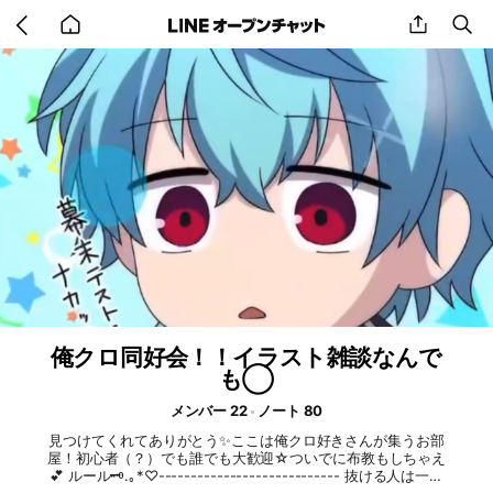
Go
share
se
back
to
home
俺クロ同好会！！イラスト雑談なんで
も◯
メンバー 22
ノート 80
見つけてくれてありがとう✨️ここは俺クロ好きさんが集うお部
屋！初心者（？）でも誰でも大歓迎☆ついでに布教もしちゃえ
💕 ルール🗝️.⁠｡⁠*⁠♡---------------------------- 抜ける人は一言