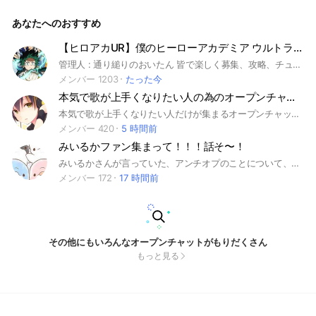
言ってから抜けてね！ 入室したら自己紹介ノートを書いて
ね！ 荒らしやアンチは来んな!無断転載も絶対駄目 夢絵は専用
あなたへのおすすめ
ルームで！ 人の「好き」を認めよう！否定は絶対🙅 ネタバレ
ありだから嫌な人は回れ右👉️ #アニメ#イラスト#アニメイラ
スト#推し活#YouTubeアニメ#俺クロ#布教#アニオタ
【ヒロアカUR】僕のヒーローアカデミア ウルトラランブル
管理人 : 通り縋りのおいたん 皆で楽しく募集、攻略、チューニング構成など話し合ってヒロアカURを楽しみましょう！管理人はリリース初日からプレイしておりエースを維持している人なので分からない事があれば遠慮なく聞いてください！ #僕のヒーローアカデミア #ヒロアカ #ウルトラランブル #ヒロアカUR #ヒロアカ好き #ゲーム #アニメ #Switch #PlayStation #Steam #Xbox #クロスプレイ
メンバー 1203
たった今
本気で歌が上手くなりたい人の為のオープンチャット
本気で歌が上手くなりたい人だけが集まるオープンチャットにしたいです。 お世辞は必要ないです。 そしてここは、誰かの歌や質問に対して気づいた方が自由にアドバイスをするところです。 ですが、聞くだけで向上心がない方やチヤホヤされたい方、ワイワイしたいだけの人にはオススメできません。 礼儀のなってない方も来て欲しくないです。 私含めみんな本気なので厳しいアドバイスもするかもしれませんが、お互いに教えあって必ずみんなで上手くなりましょう。 最終的には参加者全員がプロと比べても劣らないくらい歌が上手くなれるといいなと思ってます！！ #歌ってみた #歌うま #歌 #歌い手 #弾き語り #ボカロ #ボーカロイド#VOCALOID #JPOP #ボイトレ #ボイストレーニング #ミックスボイス #ヘッドボイス #ホイッスルボイス #ボイメ #ボイスメッセージ 文章変更：2025/09/08
メンバー 420
5 時間前
みいるかファン集まって！！！話そ〜！
みいるかさんが言っていた、アンチオプのことについて、うちは関係ありません。それを言いにだけ来るのはやめてください。正直迷惑です。ここはみいるかのファンがみいるかについてお話ししようってとこです。雑談も〇です！アンチの方は事情があると思うし入るのは問題ないです！うちは副管理人をつけてませんのでなんで付けないんですか等のご質問は辞めてください！#みいるん#ゆるいるか
メンバー 172
17 時間前
その他にもいろんなオープンチャットがもりだくさん
もっと見る