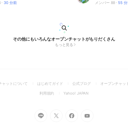
6
30 分前
メンバー 88
55 
その他にもいろんなオープンチャットがもりだくさん
もっと見る
(Open
(Open
(Open
チャットについて
はじめてガイド
公式ブログ
オープンチャッ
in
in
in
(Open
(Open
利用規約
Yahoo! JAPAN
a
a
a
in
in
new
new
new
a
a
window)
window)
window)
new
new
Go
Go
Go
Go
window)
window)
to
to
to
to
Line
X
Facebook
Youtube