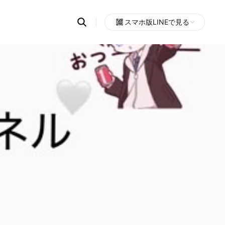
Search
スマホ版LINEで見る
OpenChats
Open
or
search
messages
area