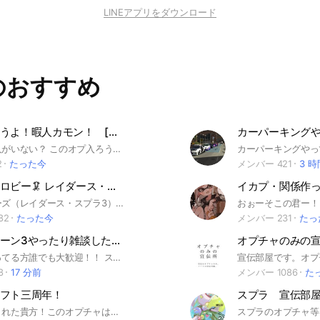
LINEアプリをダウンロード
のおすすめ
スプラやろうよ！暇人カモン！ [雑談、ライブ、イカプなど何でもあり]
カーパーキング
スプラやる人がいない？ このオプ入ろう！ (マジ暇な人きて！オプにきっと暇な人いるから！) 話し相手がいない？ このオプ入ろう！ 関係者つくりたい？ このオプ入ろう！ スプラ上手くなりたい？ このオプで師匠さがせ！ (主は下手です…) 荒らし以外は基本的に何でもあり‼︎‼︎ 気軽に入ってみてね〜 ちな主が他に好きなゲーム にゃんこ大戦争、アンダーテール、FNF 他にもめっちゃやってるよ！ #スプラ #イカプ #関係者 #雑談 #アンダーテール #FNF #ライブ #にゃんこ大戦争 #ゲーム #暇人 #スプラトゥーン #ライブトーク #ライトク #オープン
2
たった今
メンバー 421
3 
スプラ総合ロビー🦑 レイダース・スプラトゥーン3・マルチ募集・攻略
イカプ・関係作
スプラシリーズ（レイダース・スプラ3）をみんなで楽しむ総合オープンチャットです🦑🐙 マルチ募集、攻略情報、質問・相談、新着情報、フェス、サーモンラン、大会・イベントなど、スプラに関する話題なら大歓迎！ レイダースを楽しみたい方も、スプラ3で対戦やサモランを遊びたい方も、ぜひご参加ください。 ガチ勢・エンジョイ勢・初心者を問わず、誰もが気軽に楽しく交流できる場所を目指しています。 さあ、スプラを愛するイカ・タコ諸君よ、集まれ！ ※入室後は、大事なノートにある「イカのおきて」をご一読ください。 細かいルールは設けていませんが、乱暴な言葉づかい、敵や味方を傷つける発言、過度な批判、スプラと無関係な会話の継続などは禁止しています。お互いに思いやりを持って楽しみましょう！ #スプラトゥーン #スプラ #Splatoon #ゲーム #Switch #Nintendo #任天堂 #対戦 #マルチ #攻略 #フレンド #スプラトゥーンレイダース #レイダース #スプラトゥーン3 #スプラ3 #Splatoon3 #フェス #サーモンラン #サモラン #ビッグラン
82
たった今
メンバー 231
たっ
スプラトゥーン3やったり雑談したりしよ〜
オプチャのみの
スプラをやってる方誰でも大歓迎！！ スプラを一緒にしたり、雑談しましょー！ 【ギアや立ち回りについてのアドバイス】してます！ 【イベントやメンバー同士の交流が活発】です！！ 【ライブトーク】もやってます ノリが良く優しいメンバーなので馴染みやすいです( ˶'ᵕ'˶) 初心者さんから上級者さんまで、お気軽にご参加ください〜！！ #スプラトゥーン3#スプラ3#スプラトゥーン#スプラ#雑談#初心者#上級者
8
17 分前
メンバー 1086
た
フト三周年！
スプラ 宣伝部
これを見てくれた貴方！このオプチャは自分が探してるアドオンを一緒に探したり共有したりもできます！ その他にはMinecraft(マイクラ)の雑談 もちろん！他のゲームの雑談も全然おけですw ノートになら宣伝は管理人に許可を取ってOKだったらして良いです！ 即抜け荒らし行為はやめて欲しいです (´・ω・｀) 人数150人到達したらサプライズも？！ それとここでは僕(たんきち)が運営しているサーバーの情報や現状なども分かるんだぞ！入ったらノートに自己紹介(ゲーマータグやフレンドコード)など教えて貰えると助かります！ 皆さんもここで良いMinecraftライフを過ごしませんか？ 良いと思ったら是非来てください！ #マイクラ#Minecraft#レルムズ#サーバー#宣伝#楽しむ#面白い#たんきち#単吉#アドオン#マイクラアドオン#まいくら#マインクラフト#まいんくらふと