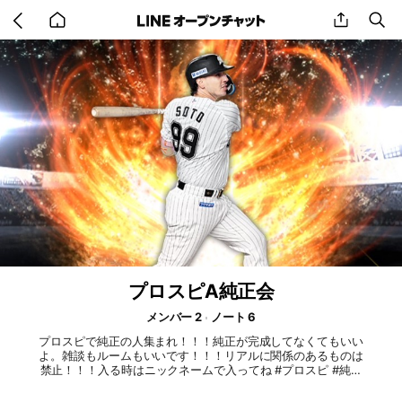
Go
share
se
back
to
home
プロスピA純正会
メンバー 2
ノート 6
プロスピで純正の人集まれ！！！純正が完成してなくてもいい
よ。雑談もルームもいいです！！！リアルに関係のあるものは
禁止！！！入る時はニックネームで入ってね #プロスピ #純正
#雑談