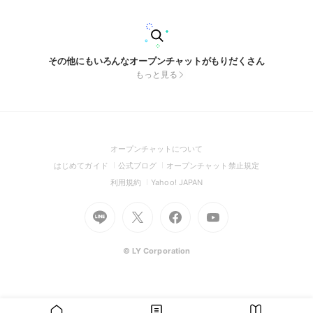
その他にもいろんなオープンチャットがもりだくさん
もっと見る
(Open
オープンチャットについて
in
(Open
(Open
(Open
はじめてガイド
公式ブログ
オープンチャット禁止規定
a
in
in
in
(Open
(Open
利用規約
Yahoo! JAPAN
new
a
a
a
in
in
window)
Go
new
Go
new
Go
Go
new
a
a
to
window)
to
window)
to
to
window)
new
new
Line
X
Facebook
Youtube
window)
window)
(Open
(Open
(Open
(Open
© LY Corporation
in
in
in
in
a
a
a
a
new
new
new
new
window)
window)
window)
window)