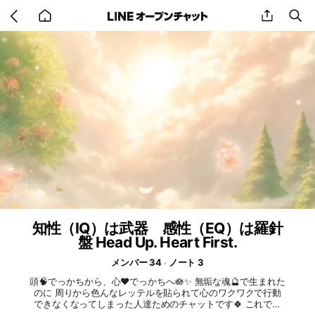
Go
share
se
back
to
home
知性（IQ）は武器 感性（EQ）は羅針
盤 Head Up. Heart First.
メンバー 34
ノート 3
頭🧠でっかちから、心❤️でっかちへ🪷✨ 無垢な魂🔮で生まれた
のに 周りから色んなレッテルを貼られて心のワクワクで行動
できなくなってしまった人達ためのチャットです🍀 これで良