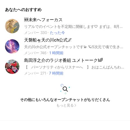
い❤️‍🩹 ではなく これが良い❣️ をストレートに選択する 自
己受容（基盤） 自己肯定感（自信） 自己重要感（存在価値）
あなたへのおすすめ
自己効力感（在るがままで愛される） 求められる自己に戻る
🪷✨ 原点回帰💫 皆違って皆良い🥰 幸せはいつも自分の心が決
める🍀 心のまま行動あるのみ🌟 在るがままで愛される💞 幸せ
🆕未来へフォーカス
🥰幸せ〜💖 全ての愛する人が光り輝いています🌈✨ 自分の魅
リアルでのイベントを不定期に開催します♡ まずは、8月24日午前中からスタート▶️
せ方と見え方をコミュニケーションを取りながら俯瞰し、高い
視座でロウアーセルフ（肉體、エゴ）とハイヤーセルフ（高次
メンバー 330
たった今
元の自分）のシンクロ率を上げていく☀️🌏🪐
天磐船🛸天の川ch公式🌌
天の川ch公式オープンチャットです💫 🪐5次元で魂で生きて遊ぶ仲間が集まる場所👾 今までの概念はもういらない。 これからは歓喜の時代🫶🔥🐉 自神を生きる〜🎶✨ GODSEALはツールだよ😈👽😈
メンバー 746
1 時間前
島田淳之介のラジオ番組 ユメトーーク!🌈
【 パーソナリティからリスナーへ 】 おはこんばんちわっしょい🌞🌝 夢銀行総裁 共育王 島田淳之介です👌👍 またの名を、お祭り夫婦の赤い方です🟥 島田淳之介のラジオ番組 ユメトーーク!🌈 この度は、ご参加ありがとうございます😄 当オプチャは、用途はラジオで時間は毎日8:00-8:30と平日12:00-12:30で特典は秘蔵映像です📻🗓️🕗🕛🎁 ドリーマーズ（ファンネーム）の愉快な仲間たちに、ラジオを通して愛と夢をお届けするので、是非ともお耳寄りください👂 夢はでっかく、友達10,000人できるかな🤝 まずは、年内1,000人を目指して頑張りマッスル💪 通知が多いと感じた場合は、トーク画面右上の「トーク設定」から「通知」をオフにしてくださいね📴 みんな、私たちと一緒に地球で遊んでください💑🌏 これから、一生よろしくお願いします🙏 P.S. リスナー おれは・・・・・・やるぞ！！ “共育王”に！！！おれはなるっ！！！！🏴‍☠️
メンバー 271
7 時間前
その他にもいろんなオープンチャットがもりだくさん
もっと見る