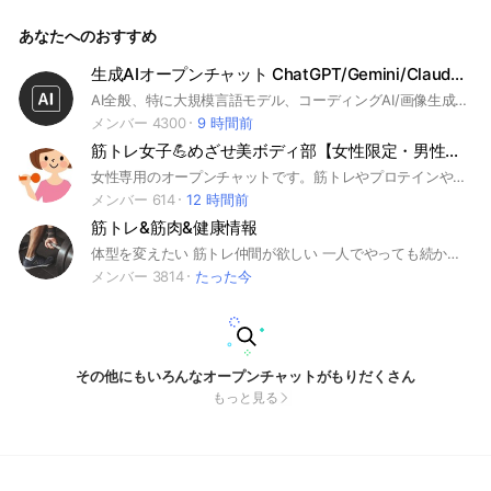
ています。 医療職・美容関係者・トレーナー・学生など、ど
なたでも参加可能です。 https://jbp2025.site/
あなたへのおすすめ
生成AIオープンチャット ChatGPT/Gemini/Claude/Grok/Copilot
AI全般、特に大規模言語モデル、コーディングAI/画像生成AI/動画生成AI/AIイラストや音楽生成AIなどの最新AIをビジネスや創作活動、研究や日常生活で活用したい方向けのオープンチャットです。不要な誤解や対立を招かないよう、敬語で会話・議論は建設的にお願いします。 LLM・チャット（対話型AI / テキスト生成）ChatGPT / Gemini / Claude / Perplexity / Microsoft Copilot / Grok / Mistral（Le Chat） / Llama 3（Meta AI など） / HuggingChat 画像生成（Image Generation）Midjourney / DALL·E 3 / Stable Diffusion / Flux.1 / Ideogram / Recraft / Leonardo.ai / Adobe Firefly 動画生成（Video Generation）Sora / Runway Gen-3 / Pika / Luma Dream Machine / Kling AI / Hailuo AI / Veo 音楽・音声（Audio / Music）Suno / Udio / ElevenLabs / Stable Audio / Soundraw / Cici / Koeiromap コーディング・開発支援（Dev / Coding Assistants）Cursor / Windsurf / GitHub Copilot / Cline / Bolt.new / v0 / Lovable / Replit Agent / Trae リサーチ・要約・整理（Research & Knowledge）NotebookLM / Notion AI / Mapify / Napkin / Gamma / Glean / Perplexity Pages 3D・空間表現（3D / Spatial / XR）Rodin / Meshy / Tripo / Spline AI / Luma AI / CSM
メンバー 4300
9 時間前
筋トレ女子💪めざせ美ボディ部【女性限定・男性不可】
女性専用のオープンチャットです。筋トレやプロテインや美ボディ関係の情報交換及び、日々の筋トレ励まし合うルームです。女性のみ参加可能です。 ※男性は入れません。入ってこられたら通報します #筋トレ #筋トレ女子 #美ボディ #ダイエット
メンバー 614
12 時間前
筋トレ&筋肉&健康情報
体型を変えたい 筋トレ仲間が欲しい 一人でやっても続かない 食事管理について相談したい 何から始めたらいいか分からない そんなあなた😌 ボディメイクのための食事・毎日のトレーニング・使っているサプリや器具などの情報共有をして みんなで頑張りましょう🏆 中学生から大人まで 幅広い世代の仲間が待っています。 お気軽にご参加ください☺️ ※入室後は必ずルールを読んでね！ ⚠️名前とアイコンに注意⚠️ 政治/宗教/下ネタ/反社会的/犯罪/公序良俗に反する内容/その他管理人の判断で告知なく退室処分になる可能性があります。
メンバー 3814
たった今
その他にもいろんなオープンチャットがもりだくさん
もっと見る