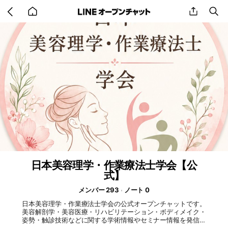
Go
share
se
back
to
home
日本美容理学・作業療法士学会【公
式】
メンバー 293
ノート 0
日本美容理学・作業療法士学会の公式オープンチャットです。
美容解剖学・美容医療・リハビリテーション・ボディメイク・
姿勢・触診技術などに関する学術情報やセミナー情報を発信し