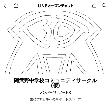
Go
share
se
back
to
home
阿武野中学校コミュニティサークル
(仮)
メンバー 17
ノート 0
主に学校行事へのサポートグループ