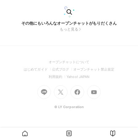
その他にもいろんなオープンチャットがもりだくさん
もっと見る
(Open
オープンチャットについて
in
(Open
(Open
(Open
はじめてガイド
公式ブログ
オープンチャット禁止規定
a
in
in
in
(Open
(Open
利用規約
Yahoo! JAPAN
new
a
a
a
in
in
window)
Go
new
Go
new
Go
Go
new
a
a
to
window)
to
window)
to
to
window)
new
new
Line
X
Facebook
Youtube
window)
window)
(Open
(Open
(Open
(Open
© LY Corporation
in
in
in
in
a
a
a
a
new
new
new
new
window)
window)
window)
window)