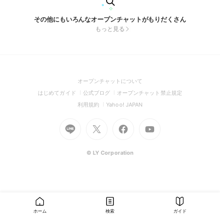
その他にもいろんなオープンチャットがもりだくさん
もっと見る
(Open
オープンチャットについて
in
(Open
(Open
(Open
はじめてガイド
公式ブログ
オープンチャット禁止規定
a
in
in
in
(Open
(Open
利用規約
Yahoo! JAPAN
new
a
a
a
in
in
window)
Go
new
Go
new
Go
Go
new
a
a
to
window)
to
window)
to
to
window)
new
new
Line
X
Facebook
Youtube
window)
window)
(Open
(Open
(Open
(Open
© LY Corporation
in
in
in
in
a
a
a
a
new
new
new
new
window)
window)
window)
window)
ホーム
検索
ガイド