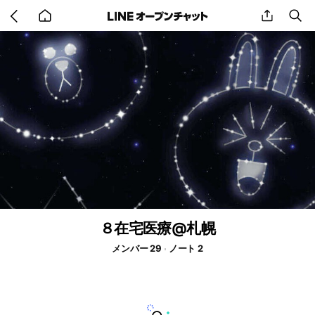
Go
share
se
back
to
home
８在宅医療@札幌
メンバー 29
ノート 2