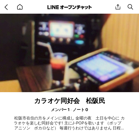
Go
share
se
back
to
home
カラオケ同好会 松阪民
メンバー 1
ノート 0
松阪市在住の方をメインに構成し 金曜の夜 土日を中心に カ
ラオケを楽しむ同好会です! 主にJ-POPを歌います （ポップ
アニソン ボカロなど） 毎週行うわけではありません 日程を
合わせられればで大丈夫です 共通の好きな曲や初耳の曲など
で 楽しく会話ができれば幸いです(_ _)