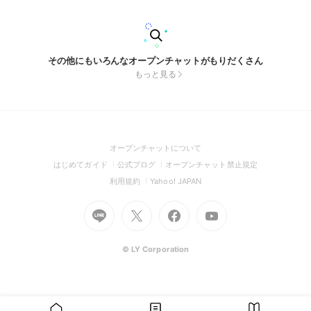
その他にもいろんなオープンチャットがもりだくさん
もっと見る
(Open
オープンチャットについて
in
(Open
(Open
(Open
はじめてガイド
公式ブログ
オープンチャット禁止規定
a
in
in
in
(Open
(Open
利用規約
Yahoo! JAPAN
new
a
a
a
in
in
window)
Go
new
Go
new
Go
Go
new
a
a
to
window)
to
window)
to
to
window)
new
new
Line
X
Facebook
Youtube
window)
window)
(Open
(Open
(Open
(Open
© LY Corporation
in
in
in
in
a
a
a
a
new
new
new
new
window)
window)
window)
window)