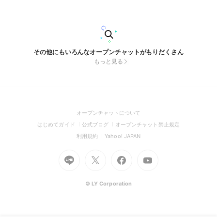
いただきたいです！！ ｰｰｰｰｰｰｰｰｰｰ お願い ｰｰｰｰｰｰｰｰｰｰｰｰ
・無償でお願いしたいです ・場合によっては左右非対称を
頼んでしまうかもしれません、これは相談の上で決められたら
と思います！ ・厳しいことは承知しておりますが、期限は1、
2ヶ月以内が望ましいです。 ・もし入っていただけた場合、サ
ンプルを提示してもらえると助かります！ お礼品としてイラ
ストなら描けるかもです(かなり時間はかかりますが、、) 良け
その他にもいろんなオープンチャットがもりだくさん
ればお願いします！ #Live2d #Vtuber
もっと見る
(Open
オープンチャットについて
in
(Open
(Open
(Open
はじめてガイド
公式ブログ
オープンチャット禁止規定
a
in
in
in
(Open
(Open
利用規約
Yahoo! JAPAN
new
a
a
a
in
in
window)
Go
new
Go
new
Go
Go
new
a
a
to
window)
to
window)
to
to
window)
new
new
Line
X
Facebook
Youtube
window)
window)
(Open
(Open
(Open
(Open
© LY Corporation
in
in
in
in
a
a
a
a
new
new
new
new