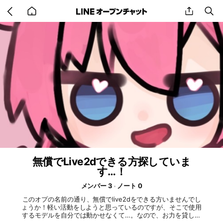
Go
share
se
back
to
home
無償でLive2dできる方探していま
す…！
メンバー 3
ノート 0
このオプの名前の通り、無償でlive2dをできる方いませんでし
ょうか！軽い活動をしようと思っているのですが、そこで使用
するモデルを自分では動かせなくて…。なので、お力を貸して