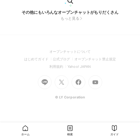
その他にもいろんなオープンチャットがもりだくさん
もっと見る
(Open
オープンチャットについて
in
(Open
(Open
(Open
はじめてガイド
公式ブログ
オープンチャット禁止規定
a
in
in
in
(Open
(Open
利用規約
Yahoo! JAPAN
new
a
a
a
in
in
window)
Go
new
Go
new
Go
Go
new
a
a
to
window)
to
window)
to
to
window)
new
new
Line
X
Facebook
Youtube
window)
window)
(Open
(Open
(Open
(Open
© LY Corporation
in
in
in
in
a
a
a
a
new
new
new
new
window)
window)
window)
window)
ホーム
検索
ガイド