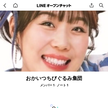
Go
share
se
back
to
home
おかいつちびぐるみ集団
メンバー 1
ノート 1