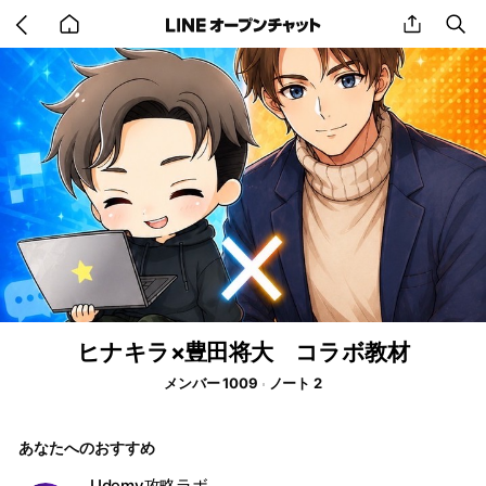
Go
share
se
back
to
home
ヒナキラ×豊田将大 コラボ教材
メンバー 1009
ノート 2
あなたへのおすすめ
Udemy攻略ラボ