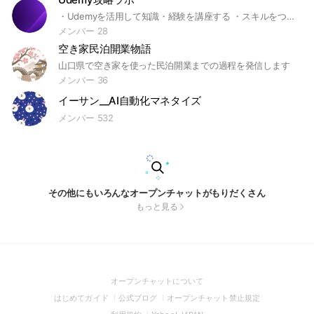
・Udemyを活用して知識・経験を講座する ・スキルをつかって制作代行で活動する 副業で活動する私のノウハウの共有のためのコミュニティです。
メンバー 28
空き家民泊開業物語
山口県で空き家を使った民泊開業までの過程を発信します
メンバー 36
イーサン__AI自動化マネタイズ
メンバー 532
その他にもいろんなオープンチャットがもりだくさん
もっと見る
(Open
オープンチャットについて
in
(Open
(Open
(Open
はじめてガイド
公式ブログ
オープンチャット禁止規定
a
in
in
in