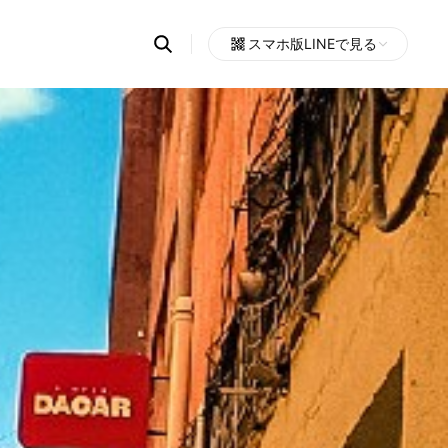
Search
スマホ版LINEで見る
OpenChats
Open
or
search
messages
area