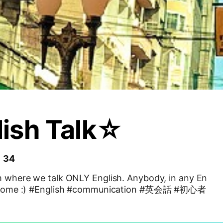
ish Talk☆
 34
om where we talk ONLY English. Anybody, in any En
ication #英会話 #初心者