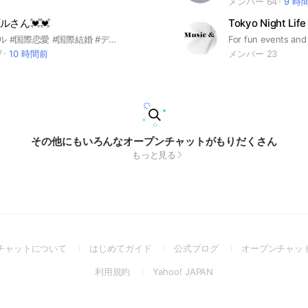
メンバー 64
9 時
さん💓💓
Tokyo Night Life
#国際カップル #国際恋愛 #国際結婚 #デーティング中 #好きな人が外国人 #世界一周#旅好き #ダーリンは外国人 #ハニーは外国人 #悩み相談 #インターナショナル #国際交流 #海外移住
7
10 時間前
メンバー 23
その他にもいろんなオープンチャットがもりだくさん
もっと見る
(Open
(Open
(Open
チャットについて
はじめてガイド
公式ブログ
オープンチャッ
in
in
in
(Open
(Open
利用規約
Yahoo! JAPAN
a
a
a
in
in
new
new
new
a
a
window)
window)
window)