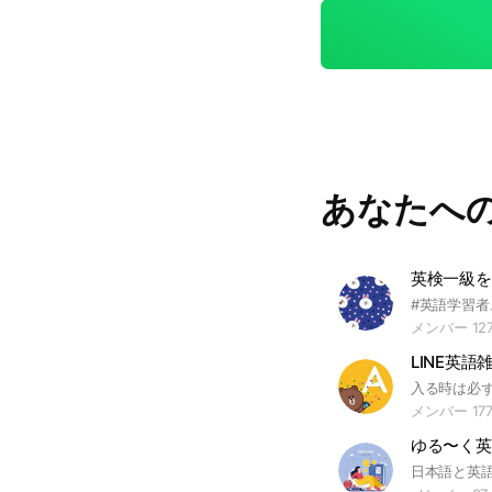
あなたへ
英検一級を
メンバー 12
LINE英語
メンバー 17