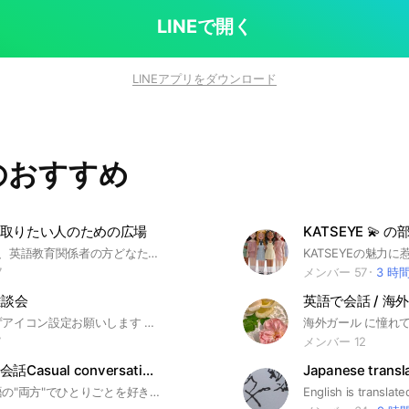
LINEで開く
LINEアプリをダウンロード
のおすすめ
取りたい人のための広場
KATSEYE 💫 の
#英語学習者、英語教育関係者の方どなたでも、歓迎します。 英検一級を取りたいけどどうして勉強してよいのかわからないという方のための広場です。
7
メンバー 57
3 時
雑談会
英語で会話 / 海
入る時は必ずアイコン設定お願いします 送信したメッセージが英語に翻訳される雑談グループです。雑談グループなので、翻訳機ではありません。
7
メンバー 12
ゆる〜く英会話Casual conversation in Japanese & English!
Japanese transl
日本語と英語の"両方"でひとりごとを好きにつぶやいてみませんか。仲のいい友達にメッセージを送る感覚でとことんカジュアルな英語を楽しみましょう。※初心者の方、語彙力や表現力を高めたい方はchatGPTを活用して翻訳してみるのもオススメ。 #英語 Get ready to unleash your language learning excitement! Join this open chat to casually discuss a variety of fun and interesting topics in Japanese and English, perfect for Japanese and English learners alike. It's going to be an amazing experience!