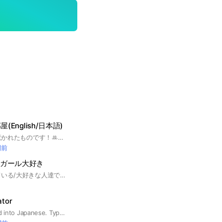
部屋(English/日本語)
KATSEYEの魅力に惹かれたものです！ꔛ‬ෆ写真やイベント情報を共有して、一緒に推し活を充実させよう🌟そしてkatseyeをさらに好きになろう♡ 全然タメ口おけです！！ルールは特にないので即抜けでもおけです🙆‍♀️ #KATSEYE,#katseye,#キャッツアイ #HYBE#Kpop
間前
外ガール大好き
海外ガール に憧れている/大好きな人達で海外ガールに近づくために 英語勉強も兼ねて英語で会話をするオプです！ 雑談でも相談でもなんでも大丈夫です！ 海外ガールが大好きな方なら、英語初心者でも上級者でも大歓迎です✨ #海外ガール #英語で会話 #英語勉強 #憧れ #他言語 #留学 #海外
ator
English is translated into Japanese. Type in the sentence you want to hear. If you have any specific questions, please type in a message and wait for a while. #日本語 #英語 #翻訳 #翻訳機 #誰でも #自由 # Japanese # English # translation # translation machine # anyone # freedom