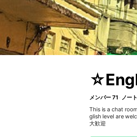
☆Engl
メンバー 71
ノート
This is a chat ro
glish level are welcome :) #English #commun
大歓迎