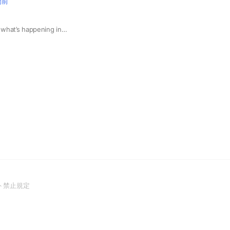
間前
For fun events and what’s happening in Tokyo night life and food and little bit of language exchange let’s have fun.#toykonightlife #lauguageexchange #partypeople #food #english #パーティーしよう#パーティー・ピープル #events #tokyofood #tokyobars
(Open
ト禁止規定
in
a
new
window)