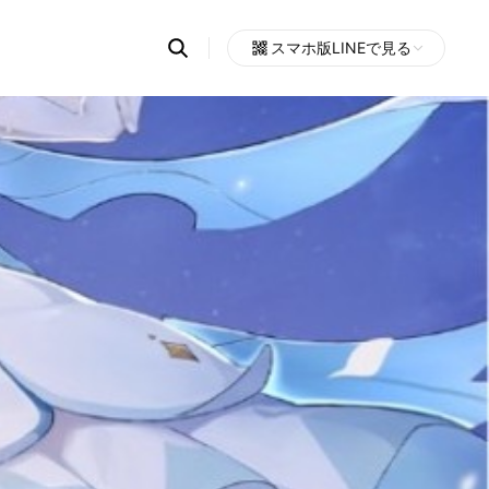
Search
スマホ版LINEで見る
OpenChats
Open
or
search
messages
area