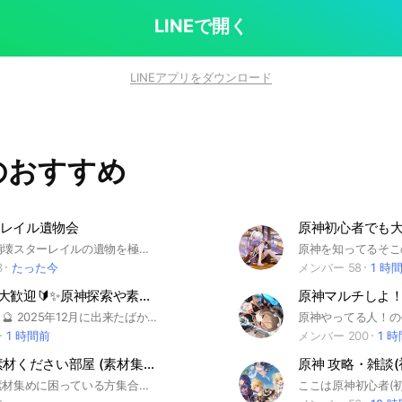
す。 冒険者ランク60以上推奨 #原神 #ゲーム #パイモン
LINEで開く
LINEアプリをダウンロード
のおすすめ
レイル遺物会
このオプは崩壊スターレイルの遺物を極めている最中の管理人がいるオプ。スタレをガチでやっていてもっと遺物を極めたい方、上級者でスターレイルがもっと強くなりたい方などに入ってもらいたいです！ ＃スタレ ＃スターレイル ＃崩壊 ＃崩壊スターレイル
3
たった今
メンバー 58
1 時
✨🔰誰でも大歓迎🔰✨原神探索や素材集めのお手伝いマルチ交流所☆
こんにちは！🔮 2025年12月に出来たばかりのオープンチャットです！✨ 単刀直入に原神の「探索」や「素材集め」等、始めたての人でも簡単に攻略できるようにワイワイ楽しく盛り上げていこうと考えてます！🍀*゜ 些細な困り事でもなんでもアドバイスしてフォローしていくつもりです！(๑•̀ㅁ•́ฅ✨ ぜひぜひ参加してこのオープンチャットを一緒に盛り上げていきましょ💪(*･∀･)／💖＼(･∀･*) #原神 #マルチ #初心者大歓迎 #探索 #攻略 #どなたでも歓迎 #わいわい楽しく
1 時間前
メンバー 200
1 
原神 育成素材ください部屋 (素材集め専用)
原神 攻略・雑談
キャラ育成素材集めに困っている方集合！！ 特産品、天賦素材、ボス素材何でも可！！ 一度退会した方も素材に困ったらいつでもおいで〜！！ ⚠️出会い厨お断り⚠️ #原神 #原神マルチ