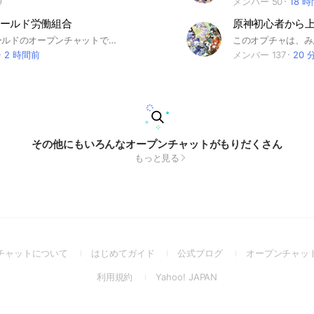
9
メンバー 50
18 
ールド労働組合
エンドフィールドのオープンチャットです。話題はフリーですが、荒らしやチャットを仲良く楽しめない方は強制退会いたします。 いろいろな年代の方がここを見ていると思うので、過度な下ネタなどは配慮してもらえるとありがたいです。 言葉遣いが酷い場合やゲーム内容に関する不適切な発言が見受けられた場合には注意を挟まずにキックする可能性があります。 新マップやストーリーに関するネタバレは公開されてから1週間禁止しています。 リリース開始ver.のみネタバレ可能です。 2026/2/7 #アークナイツエンドフィールド #エンドフィールド #エンドフィールド図面 #ンィー゛
2 時間前
メンバー 137
20 
その他にもいろんなオープンチャットがもりだくさん
もっと見る
(Open
(Open
(Open
チャットについて
はじめてガイド
公式ブログ
オープンチャッ
in
in
in
(Open
(Open
利用規約
Yahoo! JAPAN
a
a
a
in
in
new
new
new
a
a
window)
window)
window)