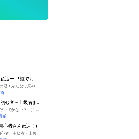
原神初心者でも大歓迎ー!!!! 誰でも楽しくマルチ・雑談できます✨❕
原神を知ってるそこの君！みんなで原神をやらないかい？秘境、週ボスなどなどお手伝いもいきまっせ！もちろん別のゲームの話などなど雑談でも大丈夫！原神初心者から上級者まで全員歓迎！原神をやってないって人もぜひぜひ！キャラ、聖遺物の自慢でもなんでもOK! #原神 #Genshin #雑談 #原神初心者
間前
原神マルチしよ！初心者～上級者まで誰でもおけ！
原神やってる人！のぞいてかない？ 【このオプの特徴】 ・みんなマルチ大好きだから、マルチ募集したら誰かしらは来てくれます！ ・聖遺物の質問等にはめちゃ詳細すぎるアドバイスが返ってきます！ ・不定期にライトやってます！新規さんも遠慮せず入ってきてね〜 ・しっかりとした管理体制により荒らしが入ってきたことはありません！ 興味が湧き始めたそこのあなた！この楽しく個性豊かなオプに入ってみませんか？？ 入ったら名前の横に世界ランク書くのと、ノートに自己紹介もお願いします！ 大事なノートも確認してね！ ゆるくやっていく予定ですが即抜けや荒らしは強制退会、再参加禁止とさせていただきます みんなで楽しくやってこ！！ #原神 #初心者 #原神マルチ #雑談 開設 2024/10/22 100人🎊 2024/12/12 200人🎊 2025/3/8
時間前
(初心者さん歓迎！)
ここは原神初心者(初心者・中級者・上級者さん)の集まると集いの場です！助け合い・楽しみながら遊べるフレンドを募集したり、雑談したり。上下関係を作らず、わいわい楽しめる場所にしたいと思っています！ルールを守って楽しい原神lifeを送りましょう！ サブトークルームに、スタレ、ゼンゼロ、鳴潮部屋もあるのでぜひ！ ルール↓ ・リーク‪× ・荒らしは即強制退会させます ・即抜け禁止 ・ストーリーのネタバレ× (※ストーリー専用のサブトークルームがあります) ・過度な発言、暴言など。 × ルールさえ守っていただければ、あとは自由なOCです。 タグ #原神 #崩壊スターレイル #スタレ #崩スタ #ゼンゼロ #ゼンレスゾーンゼロ #HoYoverse #鳴潮 #原神初心者 #原神上級者 #原神雑談 #原神攻略 #七聖召喚