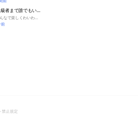
時間前
原神初心者から上級者まで誰でもいらっしゃい！ 雑談多
このオプチャは、みんなで楽しくわいわい盛り上がるための場所！ 初心者もガチ勢も大歓迎◎「このキャラ育てたい！」「聖遺物これでいい？」「推し語り聞いて！」とか、なんでも話してOK♪ 雑談もOK！というか、雑談が大半😂とにかく原神が好きな人、色んなゲームを大人数でワチャワチャしたい人、気軽に参加してね〜！ ⚠️注意事項⚠️ ・誹謗中傷・暴言はNG！ ・許可のない宣伝や勧誘はごめんなさい💦 ・みんなに優しく！ ･即抜け行為はご遠慮ください🥹 ※詳しくは入ったときにbotを使って誘導するのでそこでご確認ください！
分前
(Open
ト禁止規定
in
a
new
window)