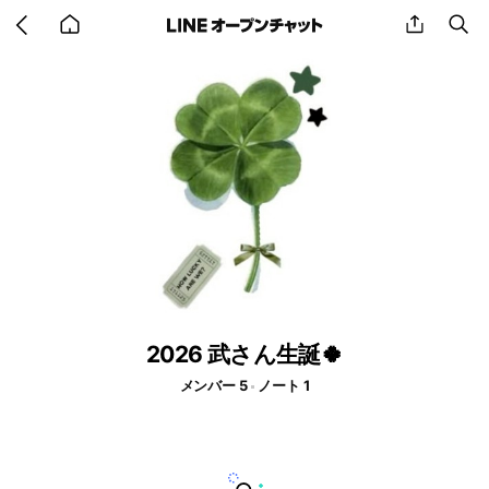
Go
share
se
back
to
home
2026 武さん生誕🍀
メンバー 5
ノート 1