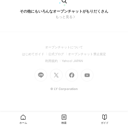
その他にもいろんなオープンチャットがもりだくさん
もっと見る
(Open
オープンチャットについて
in
(Open
(Open
(Open
はじめてガイド
公式ブログ
オープンチャット禁止規定
a
in
in
in
(Open
(Open
利用規約
Yahoo! JAPAN
new
a
a
a
in
in
window)
Go
new
Go
new
Go
Go
new
a
a
to
window)
to
window)
to
to
window)
new
new
Line
X
Facebook
Youtube
window)
window)
(Open
(Open
(Open
(Open
© LY Corporation
in
in
in
in
a
a
a
a
new
new
new
new
window)
window)
window)
window)
ホーム
検索
ガイド