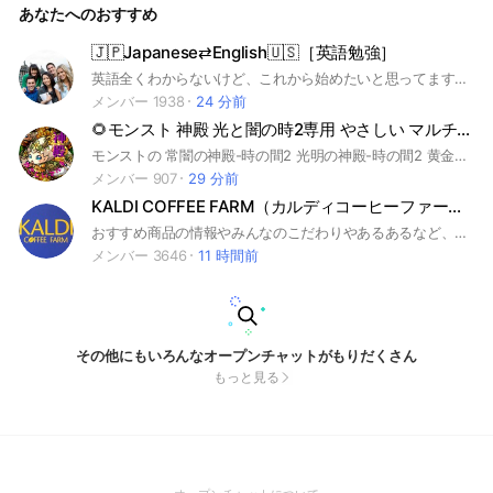
あなたへのおすすめ
🇯🇵Japanese⇄English🇺🇸［英語勉強］
英語全くわからないけど、これから始めたいと思ってます！ 同じようにこれからがんばりたいと考えている人いたら一緒に夢に向かって勉強しませんか？ 知ったことを教え合うことで勉強量と記憶力アップ⤴️ 英語話せるけど日本語できないという海外の方いましたら教え合いしませんか？ Teach me English because I teach Japanese. #英語 #英会話 #海外旅行 #日本語学習 #英語初心者 #english #japanese
メンバー 1938
24 分前
🌻モンスト 神殿 光と闇の時2専用 やさしい マルチ グループ
モンストの 常闇の神殿-時の間2 光明の神殿-時の間2 黄金の神殿 をひたすらやるグループです。 金確アイテムの使用はホストの自由。参加は早い者勝ち。 ゲストの⭐5以下キャラの使用は禁止。スタミナ消費計ミッション消化用、顔合わせ用としても是非ご利用ください。 #特L神殿 #モンスターストライク #モンスト #神殿 #しんでん #わくりん #金確 #きんかく #わくわく #わくわくの実 #時の間 #もんすと #コラボ #運極 #モンストの日 #こらぼ #もんすと #DNA #大規模 #最大 #初心者 #初心者歓迎 #コイン #オラコイン #守護 #守護獣 #絆のカケラ #呪術廻戦 #領域展開 #超究極 #マルチ募集 #ラブライブ #ラブライブ！ #ﾗﾌﾞﾗｲﾌﾞ #サンシャイン #XFLAG #PARK #XFLAG PARK 2021 #エックスフラッグ #えっくすふらっぐ #フラパ #ふらぱ #ドラクエ #ドラゴンクエスト #DQ #勇者 #ルーラ #パルプンテ #秘海 #秘海の冒険船 #船 #コラボスターターパック #コラボスターター #やさしい #黄金の神殿 #ラッキーリザルト
メンバー 907
29 分前
KALDI COFFEE FARM（カルディコーヒーファーム）
おすすめ商品の情報やみんなのこだわりやあるあるなど、カルディ好き達の情報部屋🧀
メンバー 3646
11 時間前
その他にもいろんなオープンチャットがもりだくさん
もっと見る