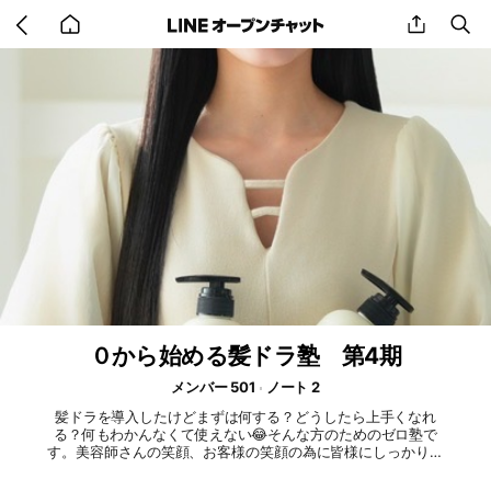
Go
share
se
back
to
home
０から始める髪ドラ塾 第4期
メンバー 501
ノート 2
髪ドラを導入したけどまずは何する？どうしたら上手くなれ
る？何もわかんなくて使えない😂そんな方のためのゼロ塾で
す。美容師さんの笑顔、お客様の笑顔の為に皆様にしっかりと
寄り添います