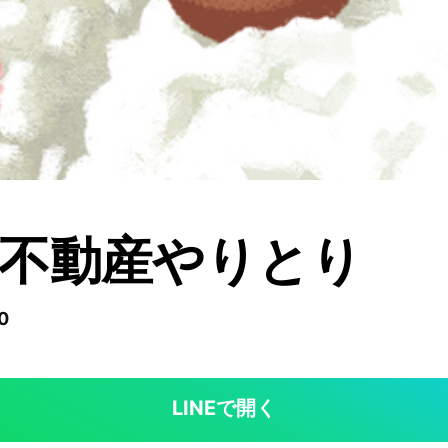
不動産やりとり
0
LINEで開く