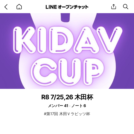
Go
share
se
back
to
home
R8 7/25,26 木田杯
メンバー 41
ノート 6
#第17回 木田Ｖラビッツ杯