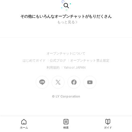
その他にもいろんなオープンチャットがもりだくさん
もっと見る
(Open
オープンチャットについて
in
(Open
(Open
(Open
はじめてガイド
公式ブログ
オープンチャット禁止規定
a
in
in
in
(Open
(Open
利用規約
Yahoo! JAPAN
new
a
a
a
in
in
window)
Go
new
Go
new
Go
Go
new
a
a
to
window)
to
window)
to
to
window)
new
new
Line
X
Facebook
Youtube
window)
window)
(Open
(Open
(Open
(Open
© LY Corporation
in
in
in
in
a
a
a
a
new
new
new
new
window)
window)
window)
window)
ホーム
検索
ガイド